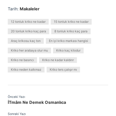
Tarih:
Makaleler
12 tonluk kriko ne kadar
15 tonluk kriko ne kadar
20 tonluk kriko kaç para
8 tonluk kriko kaç para
Araç krikosu kaç ton
En iyi kriko markası hangisi
Kriko her arabaya olur mu
Kriko kaç kilodur
Kriko ne basıncı
Kriko ne kadar kaldırır
Kriko neden kalkmaz
Kriko ters çalışır mı
Önceki Yazı
İTmâm Ne Demek Osmanlıca
Sonraki Yazı