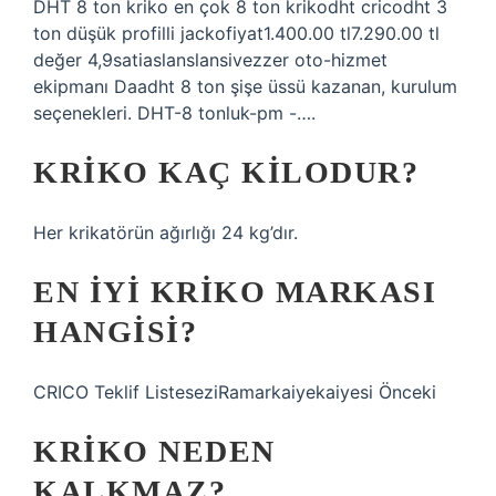
DHT 8 ton kriko en çok 8 ton krikodht cricodht 3
ton düşük profilli jackofiyat1.400.00 tl7.290.00 tl
değer 4,9satiaslanslansivezzer oto-hizmet
ekipmanı Daadht 8 ton şişe üssü kazanan, kurulum
seçenekleri. DHT-8 tonluk-pm -….
KRIKO KAÇ KILODUR?
Her krikatörün ağırlığı 24 kg’dır.
EN IYI KRIKO MARKASI
HANGISI?
CRICO Teklif ListeseziRamarkaiyekaiyesi Önceki
KRIKO NEDEN
KALKMAZ?