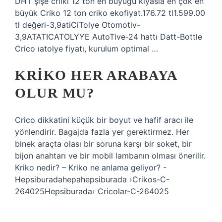
DHT şişe criiki 12 ton en büyüğü kıyasla en çok en
büyük Criko 12 ton criko ekofiyat.176.72 tl1.599.00
tl değeri-3,9atiCiTolye Otomotiv-
3,9ATATICATOLYYE AutoTive-24 hattı Datt-Bottle
Crico ıatolye fiyatı, kurulum optimal …
KRIKO HER ARABAYA
OLUR MU?
Crico dikkatini küçük bir boyut ve hafif aracı ile
yönlendirir. Bagajda fazla yer gerektirmez. Her
binek araçta olası bir soruna karşı bir soket, bir
bijon anahtarı ve bir mobil lambanın olması önerilir.
Kriko nedir? – Kriko ne anlama geliyor? -
Hepsiburadahepahepsiburada ›Crikos-C-
264025Hepsiburada› Cricolar-C-264025