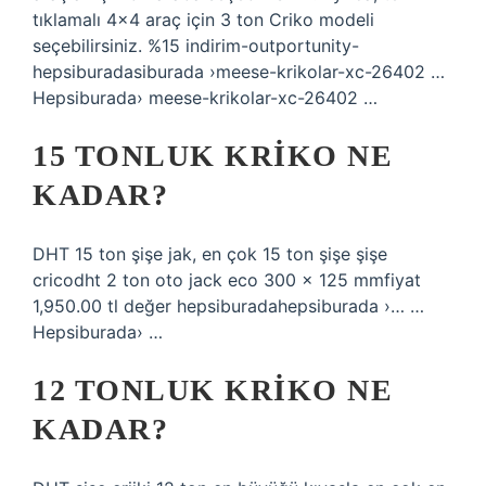
tıklamalı 4×4 araç için 3 ton Criko modeli
seçebilirsiniz. %15 indirim-outportunity-
hepsiburadasiburada ›meese-krikolar-xc-26402 …
Hepsiburada› meese-krikolar-xc-26402 …
15 TONLUK KRIKO NE
KADAR?
DHT 15 ton şişe jak, en çok 15 ton şişe şişe
cricodht 2 ton oto jack eco 300 × 125 mmfiyat
1,950.00 tl değer hepsiburadahepsiburada ›… …
Hepsiburada› …
12 TONLUK KRIKO NE
KADAR?