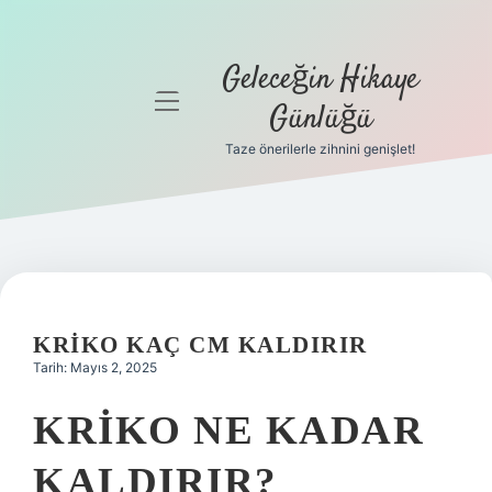
Geleceğin Hikaye
menüyü
Günlüğü
aç
Taze önerilerle zihnini genişlet!
Anasayfa
Gizlilik
Politikası
Yasal Uyarı
KRIKO KAÇ CM KALDIRIR
Hakkımızda
Tarih: Mayıs 2, 2025
KRIKO NE KADAR
KALDIRIR?