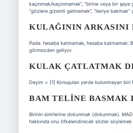
kaçınmak/kaçınmamak”, “birine veya bir şeye g
“gözlere gizemli gelmemek”, “ileriye bakmak” gi
KULAĞININ ARKASINI
İfade. hesaba katmamak, hesaba katmamak: Bazıl
görmezden geliyor.
KULAK ÇATLATMAK DE
Deyim = [1] Konuşulan yerde bulunmayan biri
BAM TELINE BASMAK 
Birinin sinirlerine dokunmak (dokunmak). MA
hakkında onu öfkelendirecek sözler söylemek