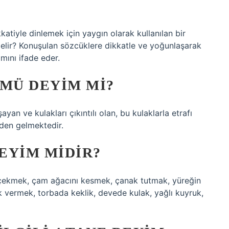
tiyle dinlemek için yaygın olarak kullanılan bir
gelir? Konuşulan sözcüklere dikkatle ve yoğunlaşarak
amını ifade eder.
 MÜ DEYIM MI?
yan ve kulakları çıkıntılı olan, bu kulaklarla etrafı
erden gelmektedir.
EYIM MIDIR?
ek çekmek, çam ağacını kesmek, çanak tutmak, yüreğin
vermek, torbada keklik, devede kulak, yağlı kuyruk,