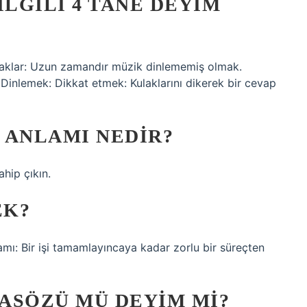
ILGILI 4 TANE DEYIM
ulaklar: Uzun zamandır müzik dinlememiş olmak.
Dinlemek: Dikkat etmek: Kulaklarını dikerek bir cevap
 ANLAMI NEDIR?
ahip çıkın.
EK?
ı: Bir işi tamamlayıncaya kadar zorlu bir süreçten
ASÖZÜ MÜ DEYIM MI?