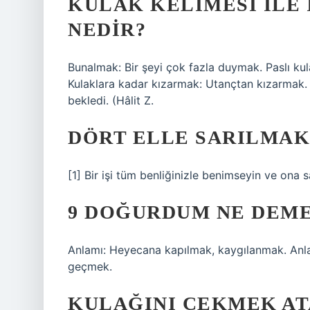
KULAK KELIMESI ILE 
NEDIR?
Bunalmak: Bir şeyi çok fazla duymak. Paslı k
Kulaklara kadar kızarmak: Utançtan kızarmak. 
bekledi. (Hâlit Z.
DÖRT ELLE SARILMAK
[1] Bir işi tüm benliğinizle benimseyin ve ona s
9 DOĞURDUM NE DEM
Anlamı: Heyecana kapılmak, kaygılanmak. Anlam
geçmek.
KULAĞINI ÇEKMEK AT