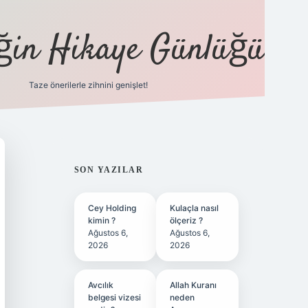
eğin Hikaye Günlüğü
Taze önerilerle zihnini genişlet!
elexbet
tülipb
SIDEBAR
SON YAZILAR
Cey Holding
Kulaçla nasıl
kimin ?
ölçeriz ?
Ağustos 6,
Ağustos 6,
2026
2026
Avcılık
Allah Kuranı
belgesi vizesi
neden