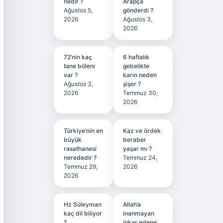
nedir ?
Arapça
Ağustos 5,
gönderdi ?
2026
Ağustos 3,
2026
72’nin kaç
6 haftalık
tane böleni
gebelikte
var ?
karın neden
Ağustos 3,
şişer ?
2026
Temmuz 30,
2026
Türkiye’nin en
Kaz ve ördek
büyük
beraber
rasathanesi
yaşar mı ?
nerededir ?
Temmuz 24,
Temmuz 29,
2026
2026
Hz Süleyman
Allah’a
kaç dil biliyor
inanmayan
?
inkar edene