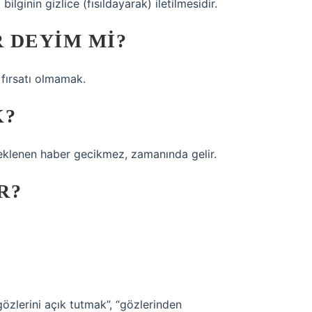
bilginin gizlice (fısıldayarak) iletilmesidir.
 DEYIM MI?
fırsatı olmamak.
K?
eklenen haber gecikmez, zamanında gelir.
R?
gözlerini açık tutmak”, “gözlerinden