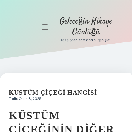
Geleceğin Hikaye
menüyü
Günlüğü
aç
Taze önerilerle zihnini genişlet!
Anasayfa
Gizlilik
Politikası
Yasal Uyarı
KÜSTÜM ÇIÇEĞI HANGISI
Hakkımızda
Tarih: Ocak 3, 2025
KÜSTÜM
ÇIÇEĞININ DIĞER