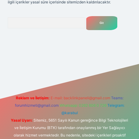
ilgili içerikler yasal süre içerisinde sitemizden kaldırılacaktır.
Arama
bet
Reklam ve İletişim:
E-mail:
backlinkpaneli@gmail.com
Teams:
forumhizmeti@gmail.com
Whatsapp: 0262 606 0 726
Telegram:
@karabul
Yasal Uyarı:
Sitemiz, 5651 Sayılı Kanun gereğince Bilgi Teknolojileri
ve İletişim Kurumu (BTK) tarafından onaylanmış bir Yer Sağlayıcı
olarak hizmet vermektedir. Bu nedenle, sitedeki içerikleri proaktif