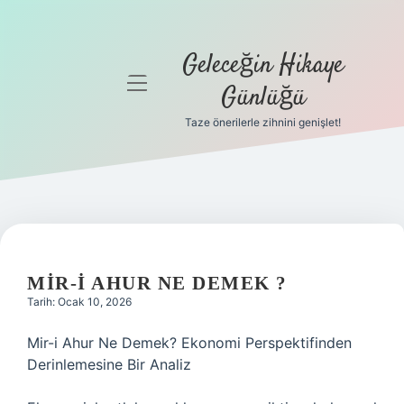
Geleceğin Hikaye
menüyü
Günlüğü
aç
Taze önerilerle zihnini genişlet!
Anasayfa
Gizlilik
Politikası
Yasal Uyarı
MIR-I AHUR NE DEMEK ?
Hakkımızda
Tarih: Ocak 10, 2026
Mir-i Ahur Ne Demek? Ekonomi Perspektifinden
Derinlemesine Bir Analiz