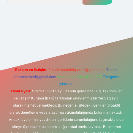
lipbet
Reklam ve İletişim:
E-mail:
backlinkpaneli@gmail.com
Teams:
forumhizmeti@gmail.com
Whatsapp: 0262 606 0 726
Telegram:
@karabul
Yasal Uyarı:
Sitemiz, 5651 Sayılı Kanun gereğince Bilgi Teknolojileri
ve İletişim Kurumu (BTK) tarafından onaylanmış bir Yer Sağlayıcı
olarak hizmet vermektedir. Bu nedenle, sitedeki içerikleri proaktif
olarak denetleme veya araştırma yükümlülüğümüz bulunmamaktadır.
Ancak, üyelerimiz yazdıkları içeriklerin sorumluluğunu taşımakta olup,
siteye üye olarak bu sorumluluğu kabul etmiş sayılırlar. Bu internet