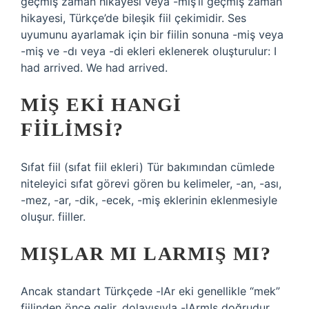
geçmiş zaman hikayesi veya -miş’li geçmiş zaman
hikayesi, Türkçe’de bileşik fiil çekimidir. Ses
uyumunu ayarlamak için bir fiilin sonuna -miş veya
-miş ve -dı veya -di ekleri eklenerek oluşturulur: I
had arrived. We had arrived.
MIŞ EKI HANGI
FIILIMSI?
Sıfat fiil (sıfat fiil ekleri) Tür bakımından cümlede
niteleyici sıfat görevi gören bu kelimeler, -an, -ası,
-mez, -ar, -dik, -ecek, -miş eklerinin eklenmesiyle
oluşur. fiiller.
MIŞLAR MI LARMIŞ MI?
Ancak standart Türkçede -lAr eki genellikle “mek”
fiilinden önce gelir, dolayısıyla -lArmIş doğrudur.