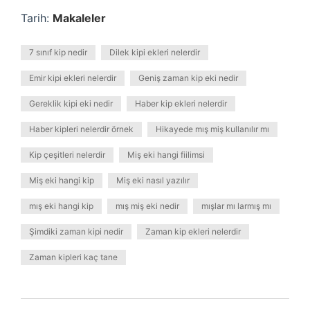
Tarih:
Makaleler
7 sınıf kip nedir
Dilek kipi ekleri nelerdir
Emir kipi ekleri nelerdir
Geniş zaman kip eki nedir
Gereklik kipi eki nedir
Haber kip ekleri nelerdir
Haber kipleri nelerdir örnek
Hikayede mış miş kullanılır mı
Kip çeşitleri nelerdir
Miş eki hangi fiilimsi
Miş eki hangi kip
Miş eki nasıl yazılır
mış eki hangi kip
mış miş eki nedir
mışlar mı larmış mı
Şimdiki zaman kipi nedir
Zaman kip ekleri nelerdir
Zaman kipleri kaç tane