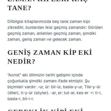
TANE?
Dilbilgisi kitaplarımızda beş tane zaman kipi
zikredilir, bunlardan ikisi geçmiş zamandır: Görülen
geçmiş zaman, anlatılan geçmiş zaman, şimdiki
zaman, geniş zaman ve gelecek zaman.
GENIŞ ZAMAN KIP EKI
NEDIR?
“Aorist” eki dilimizin tarihi gelişimi içinde
çoğunlukla şimdiki zamanı ifade etmiştir. Şu
biçimleri vardır: -ur, ür: bil-ür, basla-y-ur, Tile-y-ür
(diler), ti-y-ür (söyler). -ar, er: tut-ar, kes-er -r: ti-r,
basla-r, bil-i-r.