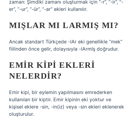
zaman: Şimdiki zamanı oluşturmak için “-r”, “-ir”, “-
er”, “-ur”, “-ür”, “-ar” ekleri kullanılır.
MIŞLAR MI LARMIŞ MI?
Ancak standart Türkçede -lAr eki genellikle “mek”
fiilinden önce gelir, dolayısıyla -lArmIş doğrudur.
EMIR KIPI EKLERI
NELERDIR?
Emir kipi, bir eylemin yapılmasını emrederken
kullanılan bir kiptir. Emir kipinin eki yoktur ve
kişisel eklere -sin, -in(iz) veya -sin ekleri eklenerek
oluşturulur.