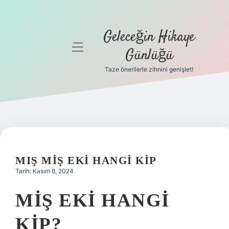
Geleceğin Hikaye
menüyü
Günlüğü
aç
Taze önerilerle zihnini genişlet!
Anasayfa
Gizlilik
Politikası
Yasal Uyarı
MIŞ MIŞ EKI HANGI KIP
Hakkımızda
Tarih: Kasım 8, 2024
MIŞ EKI HANGI
KIP?