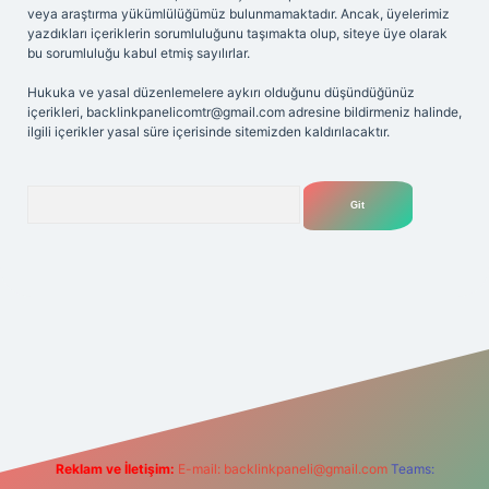
veya araştırma yükümlülüğümüz bulunmamaktadır. Ancak, üyelerimiz
yazdıkları içeriklerin sorumluluğunu taşımakta olup, siteye üye olarak
bu sorumluluğu kabul etmiş sayılırlar.
Hukuka ve yasal düzenlemelere aykırı olduğunu düşündüğünüz
içerikleri,
backlinkpanelicomtr@gmail.com
adresine bildirmeniz halinde,
ilgili içerikler yasal süre içerisinde sitemizden kaldırılacaktır.
Arama
t
tülipbet
Reklam ve İletişim:
E-mail:
backlinkpaneli@gmail.com
Teams: