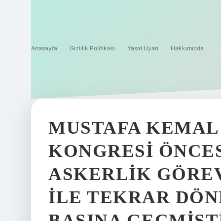
Anasayfa
Gizlilik Politikası
Yasal Uyarı
Hakkımızda
MUSTAFA KEMAL
KONGRESI ÖNCES
ASKERLIK GÖRE
ILE TEKRAR DÖ
BAŞINA GEÇMIŞTI