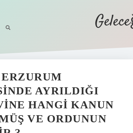
Gelec
 ERZURUM
INDE AYRILDIĞI
VINE HANGI KANUN
NMÜŞ VE ORDUNUN
R ?