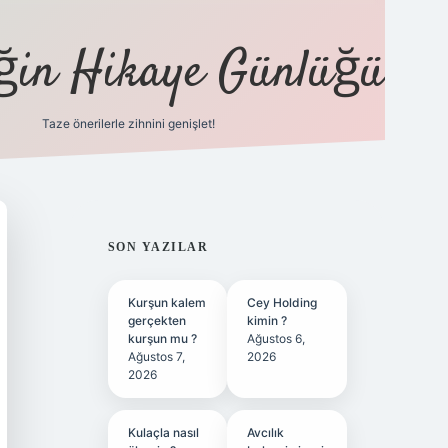
eğin Hikaye Günlüğü
Taze önerilerle zihnini genişlet!
elexbet
tülipbe
SIDEBAR
SON YAZILAR
Kurşun kalem
Cey Holding
gerçekten
kimin ?
kurşun mu ?
Ağustos 6,
Ağustos 7,
2026
2026
Kulaçla nasıl
Avcılık