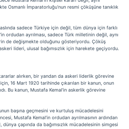
ece Mustafa Kemal’in kişisel kararı değil, aynı
likte Osmanlı İmparatorluğu’nun resmi çöküşüne tanıklık
slında sadece Türkiye için değil, tüm dünya için farklı
’in ordudan ayrılması, sadece Türk milletinin değil, aynı
rin de değişmekte olduğunu gösteriyordu. Çöküş
keri lideri, ulusal bağımsızlık için harekete geçiyordu.
arlar alırken, bir yandan da askeri liderlik görevine
çin, 16 Mart 1920 tarihinde çıkarılan bir kanun, onun
ıdı. Bu kanun, Mustafa Kemal’in askerlik görevine
unun başına geçmesini ve kurtuluş mücadelesini
ncesi, Mustafa Kemal’in ordudan ayrılmasının ardından
il, dünya çapında da bağımsızlık mücadelesinin simgesi