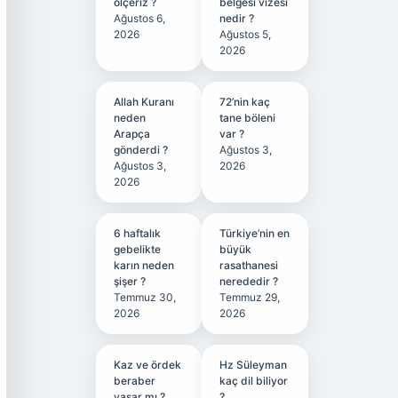
ölçeriz ?
belgesi vizesi
Ağustos 6,
nedir ?
2026
Ağustos 5,
2026
Allah Kuranı
72’nin kaç
neden
tane böleni
Arapça
var ?
gönderdi ?
Ağustos 3,
Ağustos 3,
2026
2026
6 haftalık
Türkiye’nin en
gebelikte
büyük
karın neden
rasathanesi
şişer ?
nerededir ?
Temmuz 30,
Temmuz 29,
2026
2026
Kaz ve ördek
Hz Süleyman
beraber
kaç dil biliyor
yaşar mı ?
?