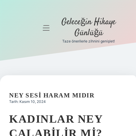
Geleceğin Hikaye
menüyü
Günlüğü
aç
Taze önerilerle zihnini genişlet!
Anasayfa
Gizlilik
Politikası
Yasal Uyarı
NEY SESI HARAM MIDIR
Hakkımızda
Tarih: Kasım 10, 2024
KADINLAR NEY
ÇALABILIR MI?