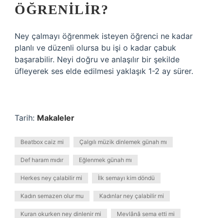
ÖĞRENILIR?
Ney çalmayı öğrenmek isteyen öğrenci ne kadar
planlı ve düzenli olursa bu işi o kadar çabuk
başarabilir. Neyi doğru ve anlaşılır bir şekilde
üfleyerek ses elde edilmesi yaklaşık 1-2 ay sürer.
Tarih:
Makaleler
Beatbox caiz mi
Çalgılı müzik dinlemek günah mı
Def haram mıdır
Eğlenmek günah mı
Herkes ney çalabilir mi
İlk semayı kim döndü
Kadın semazen olur mu
Kadınlar ney çalabilir mi
Kuran okurken ney dinlenir mi
Mevlânâ sema etti mi