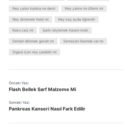
Ney çalan kadına ne denir
Ney çalınır mı üflenir mi
Ney dinlemek helal mi
Ney kaç ayda öğrenilir
Raks caiz mi
Şarkı söylemek haram mıdır
Semah dönmek günah mı
Semazen İslamda var mı
Sigara içen ney çalabilir mi
Önceki Yazı
Flash Bellek Sarf Malzeme Mi
Sonraki Yazı
Pankreas Kanseri Nasıl Fark Edilir