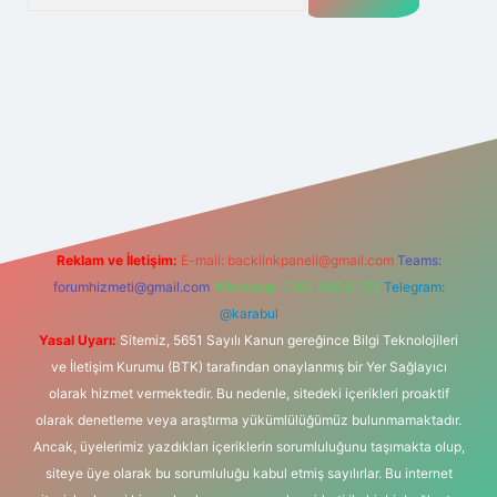
et
Reklam ve İletişim:
E-mail:
backlinkpaneli@gmail.com
Teams:
forumhizmeti@gmail.com
Whatsapp: 0262 606 0 726
Telegram:
@karabul
Yasal Uyarı:
Sitemiz, 5651 Sayılı Kanun gereğince Bilgi Teknolojileri
ve İletişim Kurumu (BTK) tarafından onaylanmış bir Yer Sağlayıcı
olarak hizmet vermektedir. Bu nedenle, sitedeki içerikleri proaktif
olarak denetleme veya araştırma yükümlülüğümüz bulunmamaktadır.
Ancak, üyelerimiz yazdıkları içeriklerin sorumluluğunu taşımakta olup,
siteye üye olarak bu sorumluluğu kabul etmiş sayılırlar. Bu internet