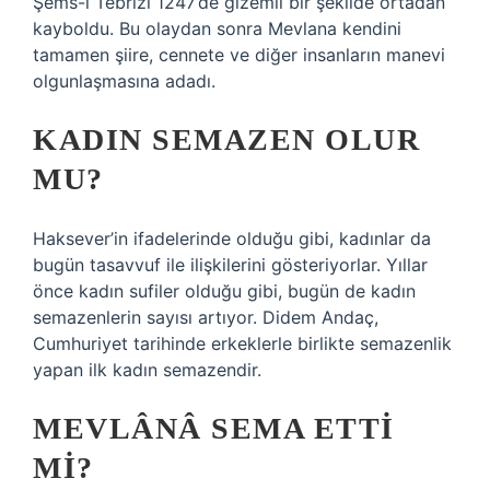
Şems-i Tebrizi 1247’de gizemli bir şekilde ortadan
kayboldu. Bu olaydan sonra Mevlana kendini
tamamen şiire, cennete ve diğer insanların manevi
olgunlaşmasına adadı.
KADIN SEMAZEN OLUR
MU?
Haksever’in ifadelerinde olduğu gibi, kadınlar da
bugün tasavvuf ile ilişkilerini gösteriyorlar. Yıllar
önce kadın sufiler olduğu gibi, bugün de kadın
semazenlerin sayısı artıyor. Didem Andaç,
Cumhuriyet tarihinde erkeklerle birlikte semazenlik
yapan ilk kadın semazendir.
MEVLÂNÂ SEMA ETTI
MI?