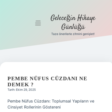
Geleceğin Hikaye
menüyü
Günlüğü
aç
Taze önerilerle zihnini genişlet!
Anasayfa
Gizlilik
Politikası
Yasal Uyarı
PEMBE NÜFUS CÜZDANI NE
Hakkımızda
DEMEK ?
Tarih: Ekim 29, 2025
Pembe Nüfus Cüzdanı: Toplumsal Yapıların ve
Cinsiyet Rollerinin Göstereni