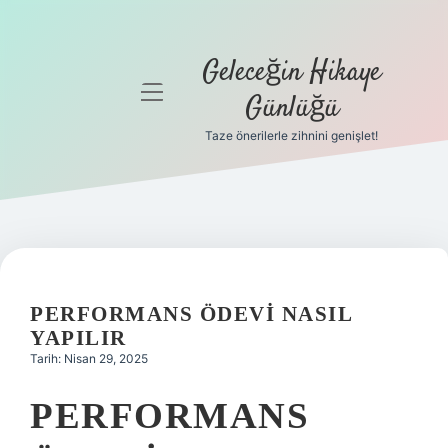
Geleceğin Hikaye
menüyü
Günlüğü
aç
Taze önerilerle zihnini genişlet!
Anasayfa
Gizlilik
Politikası
Yasal Uyarı
PERFORMANS ÖDEVI NASIL
Hakkımızda
YAPILIR
Tarih: Nisan 29, 2025
PERFORMANS