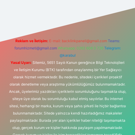
t
Reklam ve İletişim:
E-mail:
backlinkpaneli@gmail.com
Teams:
forumhizmeti@gmail.com
Whatsapp: 0262 606 0 726
Telegram:
@karabul
Yasal Uyarı:
Sitemiz, 5651 Sayılı Kanun gereğince Bilgi Teknolojileri
ve İletişim Kurumu (BTK) tarafından onaylanmış bir Yer Sağlayıcı
olarak hizmet vermektedir. Bu nedenle, sitedeki içerikleri proaktif
olarak denetleme veya araştırma yükümlülüğümüz bulunmamaktadır.
Ancak, üyelerimiz yazdıkları içeriklerin sorumluluğunu taşımakta olup,
siteye üye olarak bu sorumluluğu kabul etmiş sayılırlar. Bu internet
sitesi, herhangi bir marka, kurum veya şahıs şirketi ile hiçbir bağlantısı
bulunmamaktadır. Sitede yalnızca kendi hazırladığımız makaleler
paylaşılmaktadır. Burada yer alan içerikler haber niteliği taşımamakta
olup, gerçek kurum ve kişiler hakkında paylaşım yapılmamaktadır.
Gerçek kurum ve kişiler ile isim benzerlikleri tamamen tesadüfidir.