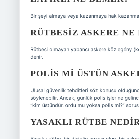
Bir şeyi almaya veya kazanmaya hak kazanma
RÜTBESIZ ASKERE NE 
Rütbesi olmayan yabancı askere közlegény (k
denir.
POLIS MI ÜSTÜN ASKE
Ulusal güvenlik tehditleri söz konusu olduğund
söylenebilir. Ancak, günlük polis işlerine gelin
“kim üstündür, ordu mu yoksa polis mi?” sorus
YASAKLI RÜTBE NEDI
Yasaklı rütbe, bir disiplin cezası olup, bir aske