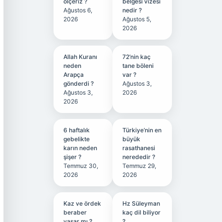
ölçeriz ?
belgesi vizesi
Ağustos 6,
nedir ?
2026
Ağustos 5,
2026
Allah Kuranı
72’nin kaç
neden
tane böleni
Arapça
var ?
gönderdi ?
Ağustos 3,
Ağustos 3,
2026
2026
6 haftalık
Türkiye’nin en
gebelikte
büyük
karın neden
rasathanesi
şişer ?
nerededir ?
Temmuz 30,
Temmuz 29,
2026
2026
Kaz ve ördek
Hz Süleyman
beraber
kaç dil biliyor
yaşar mı ?
?