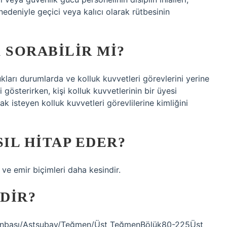
edeniyle geçici veya kalıcı olarak rütbesinin
 SORABILIR MI?
kları durumlarda ve kolluk kuvvetleri görevlerini yerine
ni gösterirken, kişi kolluk kuvvetlerinin bir üyesi
ak isteyen kolluk kuvvetleri görevlilerine kimliğini
IL HITAP EDER?
 ve emir biçimleri daha kesindir.
IDIR?
-55Onbaşı/Astsubay/Teğmen/Üst TeğmenBölük80-225Üst