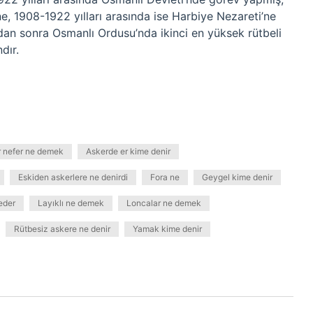
ne, 1908-1922 yılları arasında ise Harbiye Nezareti’ne
dan sonra Osmanlı Ordusu’nda ikinci en yüksek rütbeli
dır.
 nefer ne demek
Askerde er kime denir
Eskiden askerlere ne denirdi
Fora ne
Geygel kime denir
eder
Layıklı ne demek
Loncalar ne demek
Rütbesiz askere ne denir
Yamak kime denir