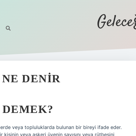
Gelec
 NE DENIR
E DEMEK?
klerde veya topluluklarda bulunan bir bireyi ifade eder.
bir kişinin veya askeri üyenin sayısını veya rütbesini