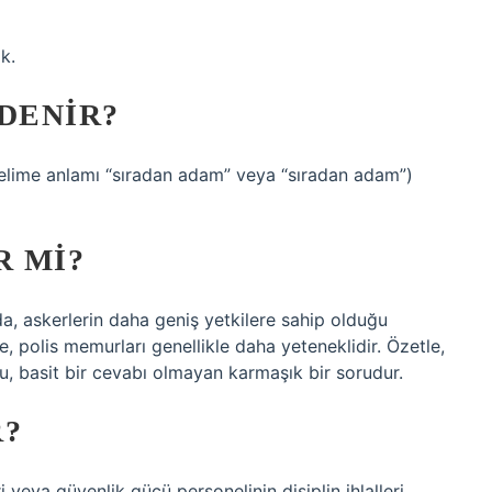
k.
DENIR?
elime anlamı “sıradan adam” veya “sıradan adam”)
R MI?
a, askerlerin daha geniş yetkilere sahip olduğu
ce, polis memurları genellikle daha yeteneklidir. Özetle,
u, basit bir cevabı olmayan karmaşık bir sorudur.
R?
ri veya güvenlik gücü personelinin disiplin ihlalleri,