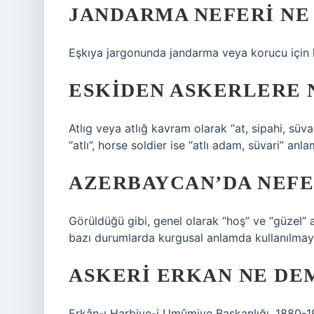
JANDARMA NEFERI NE
Eşkıya jargonunda jandarma veya korucu için ku
ESKIDEN ASKERLERE 
Atlıg veya atlığ kavram olarak “at, sipahi, süva
“atlı”, horse soldier ise “atlı adam, süvari” an
AZERBAYCAN’DA NEFE
Görüldüğü gibi, genel olarak “hoş” ve “güzel” a
bazı durumlarda kurgusal anlamda kullanılmay
ASKERI ERKAN NE DE
Erkân-ı Harbiye-i Umûmiye Başkanlığı, 1880-19