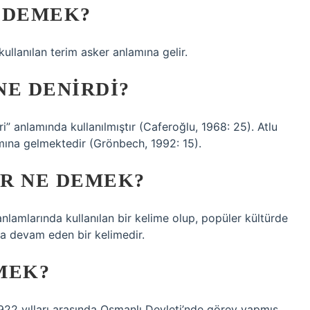
 DEMEK?
llanılan terim asker anlamına gelir.
NE DENIRDI?
ri” anlamında kullanılmıştır (Caferoğlu, 1968: 25). Atlu
lamına gelmektedir (Grönbech, 1992: 15).
R NE DEMEK?
nlamlarında kullanılan bir kelime olup, popüler kültürde
a devam eden bir kelimedir.
MEK?
22 yılları arasında Osmanlı Devleti’nde görev yapmış,