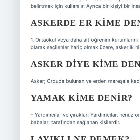
belirtmek için kullanılır. Ayrıca bir kişiyi bir i
ASKERDE ER KIME DE
1. Ortaokul veya daha alt öğrenim kurumlarını
olarak seçilenler hariç olmak üzere, askerlik hi
ASKER DIYE KIME DEN
Asker; Orduda bulunan ve erden mareşale kadar
YAMAK KIME DENIR?
– Yardımcılar ve çıraklar: Yardımcılar, henüz 
babaları tarafından sağlanan kişilerdir.
LAYIKLI NE DEMEK?