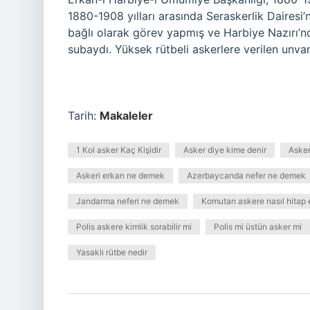
1880-1908 yılları arasında Seraskerlik Dairesi’
bağlı olarak görev yapmış ve Harbiye Nazırı’n
subaydı. Yüksek rütbeli askerlere verilen unvan
Tarih:
Makaleler
1 Kol asker Kaç Kişidir
Asker diye kime denir
Asker
Askeri erkan ne demek
Azerbaycanda nefer ne demek
Jandarma neferi ne demek
Komutan askere nasıl hitap 
Polis askere kimlik sorabilir mi
Polis mi üstün asker mi
Yasaklı rütbe nedir