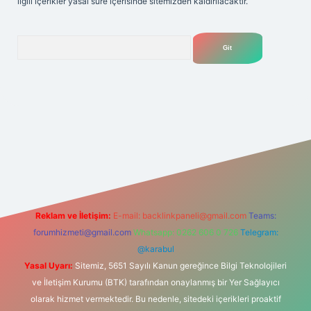
ilgili içerikler yasal süre içerisinde sitemizden kaldırılacaktır.
Arama
bet
Reklam ve İletişim:
E-mail:
backlinkpaneli@gmail.com
Teams:
forumhizmeti@gmail.com
Whatsapp: 0262 606 0 726
Telegram:
@karabul
Yasal Uyarı:
Sitemiz, 5651 Sayılı Kanun gereğince Bilgi Teknolojileri
ve İletişim Kurumu (BTK) tarafından onaylanmış bir Yer Sağlayıcı
olarak hizmet vermektedir. Bu nedenle, sitedeki içerikleri proaktif