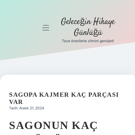
Geleceğin Hikaye
menüyü
Günlüğü
aç
Taze önerilerle zihnini genişlet!
Anasayfa
Gizlilik
Politikası
Yasal Uyarı
SAGOPA KAJMER KAÇ PARÇASI
Hakkımızda
VAR
Tarih: Aralık 21, 2024
SAGONUN KAÇ