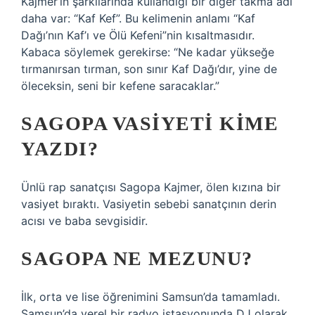
Kajmer’in şarkılarında kullandığı bir diğer takma adı
daha var: “Kaf Kef”. Bu kelimenin anlamı “Kaf
Dağı’nın Kaf’ı ve Ölü Kefeni”nin kısaltmasıdır.
Kabaca söylemek gerekirse: “Ne kadar yükseğe
tırmanırsan tırman, son sınır Kaf Dağı’dır, yine de
öleceksin, seni bir kefene saracaklar.”
SAGOPA VASIYETI KIME
YAZDI?
Ünlü rap sanatçısı Sagopa Kajmer, ölen kızına bir
vasiyet bıraktı. Vasiyetin sebebi sanatçının derin
acısı ve baba sevgisidir.
SAGOPA NE MEZUNU?
İlk, orta ve lise öğrenimini Samsun’da tamamladı.
Samsun’da yerel bir radyo istasyonunda DJ olarak