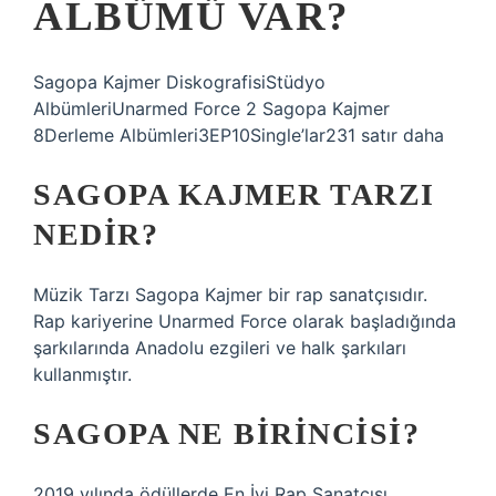
ALBÜMÜ VAR?
Sagopa Kajmer DiskografisiStüdyo
AlbümleriUnarmed Force 2 Sagopa Kajmer
8Derleme Albümleri3EP10Single’lar231 satır daha
SAGOPA KAJMER TARZI
NEDIR?
Müzik Tarzı Sagopa Kajmer bir rap sanatçısıdır.
Rap ​​kariyerine Unarmed Force olarak başladığında
şarkılarında Anadolu ezgileri ve halk şarkıları
kullanmıştır.
SAGOPA NE BIRINCISI?
2019 yılında ödüllerde En İyi Rap Sanatçısı