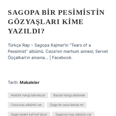
SAGOPA BIR PESIMISTIN
GÖZYAŞLARI KIME
YAZILDI?
Türkçe Rap – Sagopa Kajmer’in “Tears of a
Pessimist” albümü. Ceza’nın merhum annesi; Servet
Özçalkan’ın anısına… | Facebook.
Tarih:
Makaleler
Atatürk hangi takımlıydı
Baytar hangi albümde
Ceza kaç albümü var
Sago ile ceza barıştı mı
Sago neden kaf kef diyor
Sagonun kaç albümü var