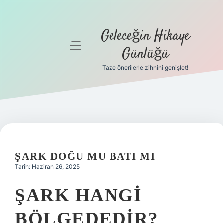
Geleceğin Hikaye
menüyü
Günlüğü
aç
Taze önerilerle zihnini genişlet!
Anasayfa
Gizlilik
Politikası
Yasal Uyarı
ŞARK DOĞU MU BATI MI
Hakkımızda
Tarih: Haziran 26, 2025
ŞARK HANGI
BÖLGEDEDIR?