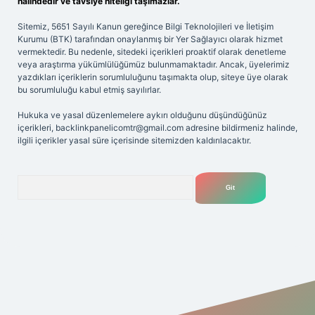
halindedir ve tavsiye niteliği taşımazlar.
Sitemiz, 5651 Sayılı Kanun gereğince Bilgi Teknolojileri ve İletişim
Kurumu (BTK) tarafından onaylanmış bir Yer Sağlayıcı olarak hizmet
vermektedir. Bu nedenle, sitedeki içerikleri proaktif olarak denetleme
veya araştırma yükümlülüğümüz bulunmamaktadır. Ancak, üyelerimiz
yazdıkları içeriklerin sorumluluğunu taşımakta olup, siteye üye olarak
bu sorumluluğu kabul etmiş sayılırlar.
Hukuka ve yasal düzenlemelere aykırı olduğunu düşündüğünüz
içerikleri,
backlinkpanelicomtr@gmail.com
adresine bildirmeniz halinde,
ilgili içerikler yasal süre içerisinde sitemizden kaldırılacaktır.
Arama
tülipbet