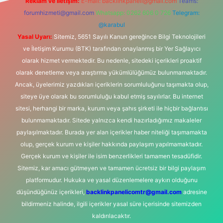
Reklam ve İletişim:
E-mail:
backlinkpaneli@gmail.com
Teams:
forumhizmeti@gmail.com
Whatsapp: 0262 606 0 726
Telegram:
@karabul
Yasal Uyarı:
Sitemiz, 5651 Sayılı Kanun gereğince Bilgi Teknolojileri
ve İletişim Kurumu (BTK) tarafından onaylanmış bir Yer Sağlayıcı
olarak hizmet vermektedir. Bu nedenle, sitedeki içerikleri proaktif
olarak denetleme veya araştırma yükümlülüğümüz bulunmamaktadır.
Ancak, üyelerimiz yazdıkları içeriklerin sorumluluğunu taşımakta olup,
siteye üye olarak bu sorumluluğu kabul etmiş sayılırlar. Bu internet
sitesi, herhangi bir marka, kurum veya şahıs şirketi ile hiçbir bağlantısı
bulunmamaktadır. Sitede yalnızca kendi hazırladığımız makaleler
paylaşılmaktadır. Burada yer alan içerikler haber niteliği taşımamakta
olup, gerçek kurum ve kişiler hakkında paylaşım yapılmamaktadır.
Gerçek kurum ve kişiler ile isim benzerlikleri tamamen tesadüfidir.
Sitemiz, kar amacı gütmeyen ve tamamen ücretsiz bir bilgi paylaşım
platformudur. Hukuka ve yasal düzenlemelere aykırı olduğunu
düşündüğünüz içerikleri,
backlinkpanelicomtr@gmail.com
adresine
bildirmeniz halinde, ilgili içerikler yasal süre içerisinde sitemizden
kaldırılacaktır.