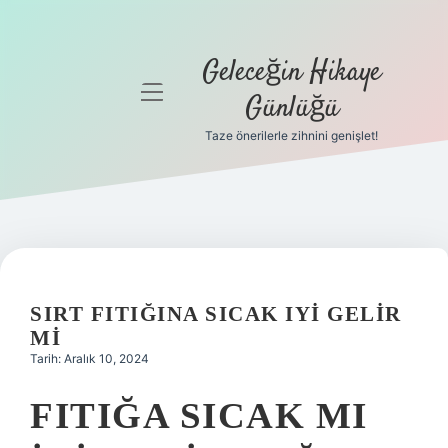
Geleceğin Hikaye
menüyü
Günlüğü
aç
Taze önerilerle zihnini genişlet!
Anasayfa
Gizlilik
Politikası
Yasal Uyarı
SIRT FITIĞINA SICAK IYI GELIR
Hakkımızda
MI
Tarih: Aralık 10, 2024
FITIĞA SICAK MI