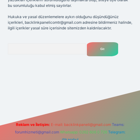
bu sorumluluğu kabul etmiş sayılırlar.
Hukuka ve yasal düzenlemelere aykırı olduğunu düşündüğünüz
içerikleri,
backlinkpanelicomtr@gmail.com
adresine bildirmeniz halinde,
ilgili içerikler yasal süre içerisinde sitemizden kaldırılacaktır.
Arama
elexbet
tülipbet
Reklam ve İletişim:
E-mail:
backlinkpaneli@gmail.com
Teams:
forumhizmeti@gmail.com
Whatsapp: 0262 606 0 726
Telegram:
@karabul