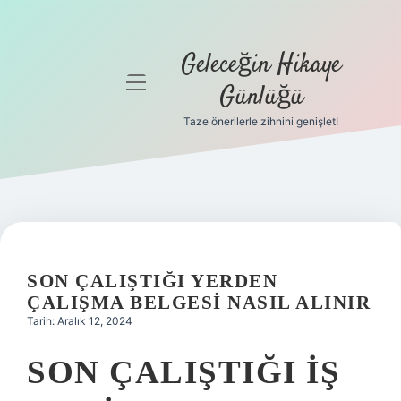
Geleceğin Hikaye
menüyü
Günlüğü
aç
Taze önerilerle zihnini genişlet!
Anasayfa
Gizlilik
Politikası
Yasal Uyarı
SON ÇALIŞTIĞI YERDEN
Hakkımızda
ÇALIŞMA BELGESI NASIL ALINIR
Tarih: Aralık 12, 2024
SON ÇALIŞTIĞI IŞ