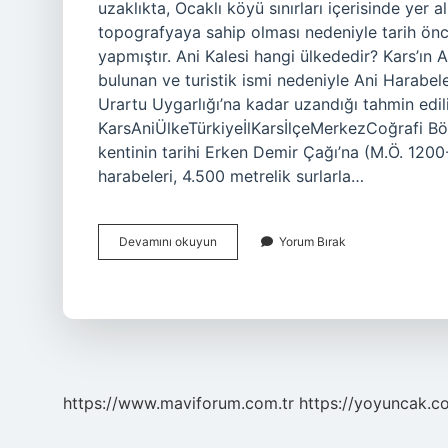
uzaklıkta, Ocaklı köyü sınırları içerisinde ye
topografyaya sahip olması nedeniyle tarih önce
yapmıştır. Ani Kalesi hangi ülkededir? Kars’ın 
bulunan ve turistik ismi nedeniyle Ani Harabeler
Urartu Uygarlığı’na kadar uzandığı tahmin ediliy
KarsAniÜlkeTürkiyeİlKarsİlçeMerkezCoğrafi Bö
kentinin tarihi Erken Demir Çağı’na (M.Ö. 120
harabeleri, 4.500 metrelik surlarla…
Ani
Devamını okuyun
Yorum Bırak
Şuan
Nerede
https://www.maviforum.com.tr
https://yoyuncak.c