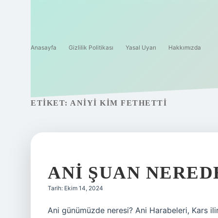
Anasayfa
Gizlilik Politikası
Yasal Uyarı
Hakkımızda
ETIKET:
ANIYI KIM FETHETTI
ANI ŞUAN NERED
Tarih: Ekim 14, 2024
Ani günümüzde neresi? Ani Harabeleri, Kars i