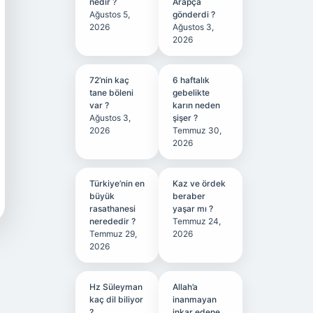
nedir ?
Arapça
Ağustos 5,
gönderdi ?
2026
Ağustos 3,
2026
72’nin kaç
6 haftalık
tane böleni
gebelikte
var ?
karın neden
Ağustos 3,
şişer ?
2026
Temmuz 30,
2026
Türkiye’nin en
Kaz ve ördek
büyük
beraber
rasathanesi
yaşar mı ?
nerededir ?
Temmuz 24,
Temmuz 29,
2026
2026
Hz Süleyman
Allah’a
kaç dil biliyor
inanmayan
?
inkar edene