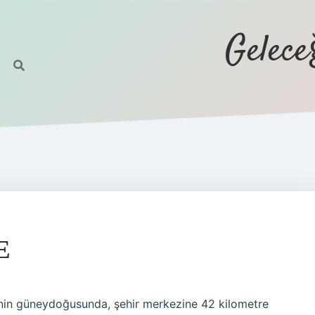
Gelec
E
linin güneydoğusunda, şehir merkezine 42 kilometre