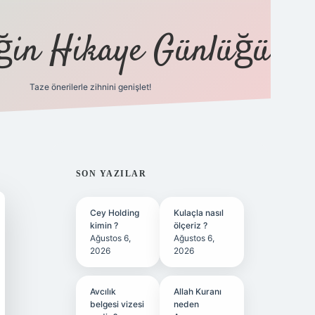
eğin Hikaye Günlüğü
Taze önerilerle zihnini genişlet!
elexbet
tül
SIDEBAR
SON YAZILAR
Cey Holding
Kulaçla nasıl
kimin ?
ölçeriz ?
Ağustos 6,
Ağustos 6,
2026
2026
Avcılık
Allah Kuranı
belgesi vizesi
neden