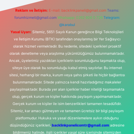
Reklam ve İletişim:
E-mail:
backlinkpaneli@gmail.com
Teams:
forumhizmeti@gmail.com
Whatsapp: 0262 606 0 726
Telegram:
@karabul
Yasal Uyarı:
Sitemiz, 5651 Sayılı Kanun gereğince Bilgi Teknolojileri
ve İletişim Kurumu (BTK) tarafından onaylanmış bir Yer Sağlayıcı
olarak hizmet vermektedir. Bu nedenle, sitedeki içerikleri proaktif
olarak denetleme veya araştırma yükümlülüğümüz bulunmamaktadır.
Ancak, üyelerimiz yazdıkları içeriklerin sorumluluğunu taşımakta olup,
siteye üye olarak bu sorumluluğu kabul etmiş sayılırlar. Bu internet
sitesi, herhangi bir marka, kurum veya şahıs şirketi ile hiçbir bağlantısı
bulunmamaktadır. Sitede yalnızca kendi hazırladığımız makaleler
paylaşılmaktadır. Burada yer alan içerikler haber niteliği taşımamakta
olup, gerçek kurum ve kişiler hakkında paylaşım yapılmamaktadır.
Gerçek kurum ve kişiler ile isim benzerlikleri tamamen tesadüfidir.
Sitemiz, kar amacı gütmeyen ve tamamen ücretsiz bir bilgi paylaşım
platformudur. Hukuka ve yasal düzenlemelere aykırı olduğunu
düşündüğünüz içerikleri,
backlinkpanelicomtr@gmail.com
adresine
bildirmeniz halinde, ilgili içerikler yasal süre içerisinde sitemizden