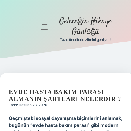
Geleceğin Hikaye
menüyü
Günlüğü
aç
Taze önerilerle zihnini genişlet!
Anasayfa
Gizlilik
Politikası
Yasal Uyarı
EVDE HASTA BAKIM PARASI
Hakkımızda
ALMANIN ŞARTLARI NELERDIR ?
Tarih: Haziran 23, 2026
Geçmişteki sosyal dayanışma biçimlerini anlamak,
bugünün “evde hasta bakım parası” gibi modern