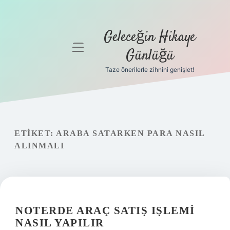
Geleceğin Hikaye
menüyü
Günlüğü
aç
Taze önerilerle zihnini genişlet!
Anasayfa
Gizlilik
Politikası
ETIKET:
ARABA SATARKEN PARA NASIL
Yasal Uyarı
ALINMALI
Hakkımızda
NOTERDE ARAÇ SATIŞ IŞLEMI
NASIL YAPILIR