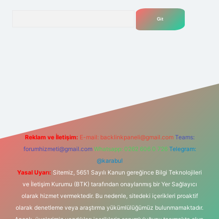
Arama
et
Reklam ve İletişim:
E-mail:
backlinkpaneli@gmail.com
Teams:
forumhizmeti@gmail.com
Whatsapp: 0262 606 0 726
Telegram:
@karabul
Yasal Uyarı:
Sitemiz, 5651 Sayılı Kanun gereğince Bilgi Teknolojileri
ve İletişim Kurumu (BTK) tarafından onaylanmış bir Yer Sağlayıcı
olarak hizmet vermektedir. Bu nedenle, sitedeki içerikleri proaktif
olarak denetleme veya araştırma yükümlülüğümüz bulunmamaktadır.