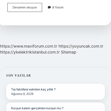
Ikinci
Devamını okuyun
8 Yorum
Evlilik
Hangi
Evde
Belli
Olur
https://www.maviforum.com.tr
https://yoyuncak.com.tr
https://ykelektrikistanbul.com.tr
Sitemap
SIDEBAR
SON YAZILAR
Tıp fakültesi eskiden kaç yıllık ?
Ağustos 9, 2026
Kurşun kalem gerçekten kurşun mu ?