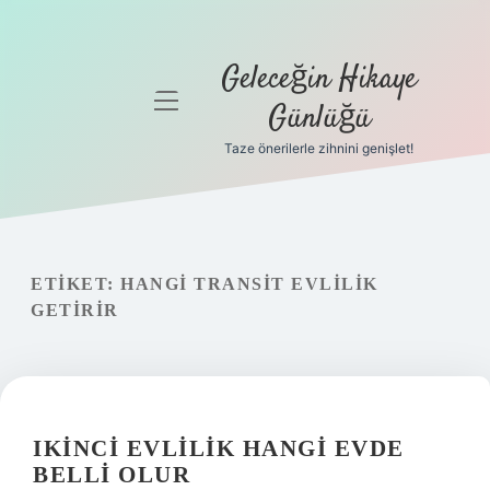
Geleceğin Hikaye
menüyü
Günlüğü
aç
Taze önerilerle zihnini genişlet!
Anasayfa
Gizlilik
Politikası
ETIKET:
HANGI TRANSIT EVLILIK
Yasal Uyarı
GETIRIR
Hakkımızda
IKINCI EVLILIK HANGI EVDE
BELLI OLUR