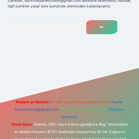
içerikleri,
backlinkpanelicomtr@gmail.com
adresine bildirmeniz halinde,
ilgili içerikler yasal süre içerisinde sitemizden kaldırılacaktır.
Arama
elexbet
tülipbet
Reklam ve İletişim:
E-mail:
backlinkpaneli@gmail.com
Teams:
forumhizmeti@gmail.com
Whatsapp: 0262 606 0 726
Telegram:
@karabul
Yasal Uyarı:
Sitemiz, 5651 Sayılı Kanun gereğince Bilgi Teknolojileri
ve İletişim Kurumu (BTK) tarafından onaylanmış bir Yer Sağlayıcı