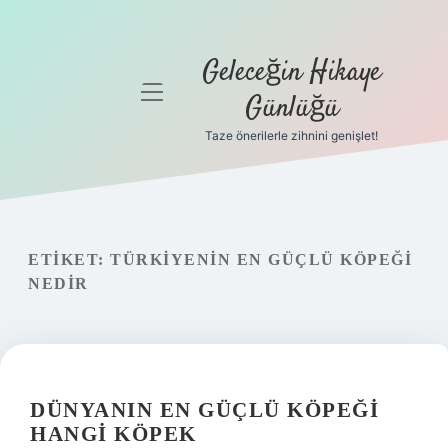
Geleceğin Hikaye
menüyü
Günlüğü
aç
Taze önerilerle zihnini genişlet!
Anasayfa
Gizlilik
Politikası
ETIKET:
TÜRKIYENIN EN GÜÇLÜ KÖPEĞI
Yasal Uyarı
NEDIR
Hakkımızda
DÜNYANIN EN GÜÇLÜ KÖPEĞI
HANGI KÖPEK