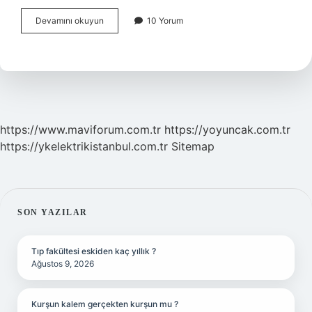
Dünyanın
Devamını okuyun
10 Yorum
En
Güçlü
Köpeği
Hangi
Köpek
https://www.maviforum.com.tr
https://yoyuncak.com.tr
https://ykelektrikistanbul.com.tr
Sitemap
SIDEBAR
SON YAZILAR
Tıp fakültesi eskiden kaç yıllık ?
Ağustos 9, 2026
Kurşun kalem gerçekten kurşun mu ?