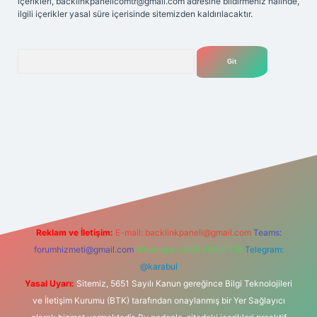
içerikleri,
backlinkpanelicomtr@gmail.com
adresine bildirmeniz halinde,
ilgili içerikler yasal süre içerisinde sitemizden kaldırılacaktır.
Arama
lexbet
tülipbet
Reklam ve İletişim:
E-mail:
backlinkpaneli@gmail.com
Teams:
forumhizmeti@gmail.com
Whatsapp: 0262 606 0 726
Telegram:
@karabul
Yasal Uyarı:
Sitemiz, 5651 Sayılı Kanun gereğince Bilgi Teknolojileri
ve İletişim Kurumu (BTK) tarafından onaylanmış bir Yer Sağlayıcı