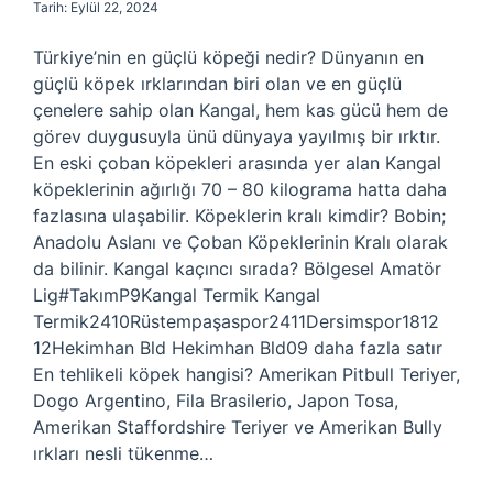
Tarih: Eylül 22, 2024
Türkiye’nin en güçlü köpeği nedir? Dünyanın en
güçlü köpek ırklarından biri olan ve en güçlü
çenelere sahip olan Kangal, hem kas gücü hem de
görev duygusuyla ünü dünyaya yayılmış bir ırktır.
En eski çoban köpekleri arasında yer alan Kangal
köpeklerinin ağırlığı 70 – 80 kilograma hatta daha
fazlasına ulaşabilir. Köpeklerin kralı kimdir? Bobin;
Anadolu Aslanı ve Çoban Köpeklerinin Kralı olarak
da bilinir. Kangal kaçıncı sırada? Bölgesel Amatör
Lig#TakımP9Kangal Termik Kangal
Termik2410Rüstempaşaspor2411Dersimspor1812
12Hekimhan Bld Hekimhan Bld09 daha fazla satır
En tehlikeli köpek hangisi? Amerikan Pitbull Teriyer,
Dogo Argentino, Fila Brasilerio, Japon Tosa,
Amerikan Staffordshire Teriyer ve Amerikan Bully
ırkları nesli tükenme…