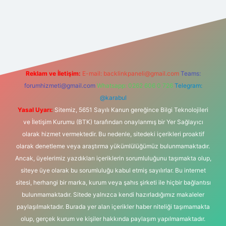
t
Reklam ve İletişim:
E-mail:
backlinkpaneli@gmail.com
Teams:
forumhizmeti@gmail.com
Whatsapp: 0262 606 0 726
Telegram:
@karabul
Yasal Uyarı:
Sitemiz, 5651 Sayılı Kanun gereğince Bilgi Teknolojileri
ve İletişim Kurumu (BTK) tarafından onaylanmış bir Yer Sağlayıcı
olarak hizmet vermektedir. Bu nedenle, sitedeki içerikleri proaktif
olarak denetleme veya araştırma yükümlülüğümüz bulunmamaktadır.
Ancak, üyelerimiz yazdıkları içeriklerin sorumluluğunu taşımakta olup,
siteye üye olarak bu sorumluluğu kabul etmiş sayılırlar. Bu internet
sitesi, herhangi bir marka, kurum veya şahıs şirketi ile hiçbir bağlantısı
bulunmamaktadır. Sitede yalnızca kendi hazırladığımız makaleler
paylaşılmaktadır. Burada yer alan içerikler haber niteliği taşımamakta
olup, gerçek kurum ve kişiler hakkında paylaşım yapılmamaktadır.