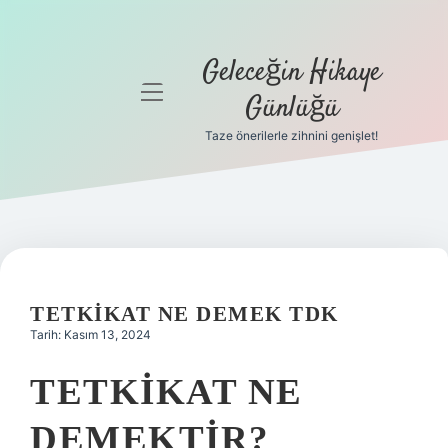
Geleceğin Hikaye
menüyü
Günlüğü
aç
Taze önerilerle zihnini genişlet!
Anasayfa
Gizlilik
Politikası
Yasal Uyarı
TETKIKAT NE DEMEK TDK
Hakkımızda
Tarih: Kasım 13, 2024
TETKIKAT NE
DEMEKTIR?