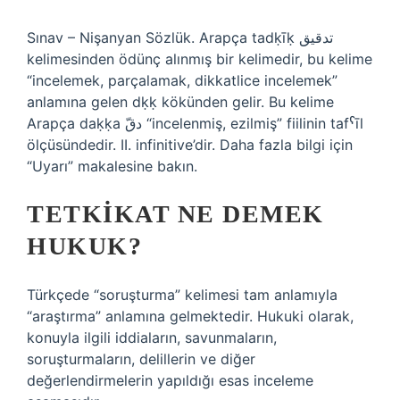
Sınav – Nişanyan Sözlük. Arapça tadḳīḳ تدقيق
kelimesinden ödünç alınmış bir kelimedir, bu kelime
“incelemek, parçalamak, dikkatlice incelemek”
anlamına gelen dḳḳ kökünden gelir. Bu kelime
Arapça daḳḳa دقّ “incelenmiş, ezilmiş” fiilinin tafˁīl
ölçüsündedir. II. infinitive’dir. Daha fazla bilgi için
“Uyarı” makalesine bakın.
TETKIKAT NE DEMEK
HUKUK?
Türkçede “soruşturma” kelimesi tam anlamıyla
“araştırma” anlamına gelmektedir. Hukuki olarak,
konuyla ilgili iddiaların, savunmaların,
soruşturmaların, delillerin ve diğer
değerlendirmelerin yapıldığı esas inceleme