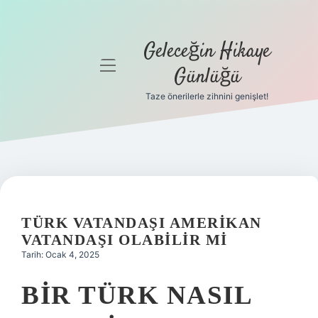
Geleceğin Hikaye
menüyü
Günlüğü
aç
Taze önerilerle zihnini genişlet!
Anasayfa
Gizlilik
Politikası
Yasal Uyarı
TÜRK VATANDAŞI AMERIKAN
Hakkımızda
VATANDAŞI OLABILIR MI
Tarih: Ocak 4, 2025
BIR TÜRK NASIL