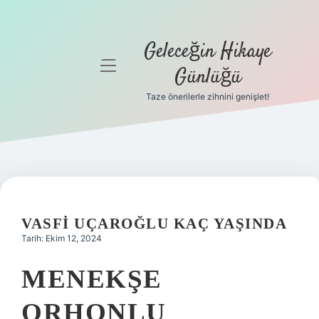
Geleceğin Hikaye
menüyü
Günlüğü
aç
Taze önerilerle zihnini genişlet!
Anasayfa
Gizlilik
Politikası
Yasal Uyarı
VASFI UÇAROĞLU KAÇ YAŞINDA
Hakkımızda
Tarih: Ekim 12, 2024
MENEKŞE
ORHONLU