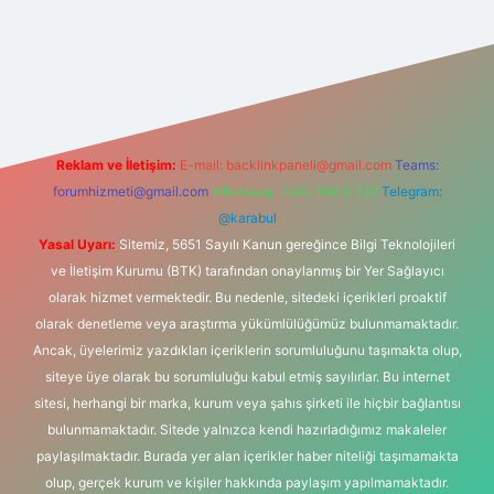
lipbet
Reklam ve İletişim:
E-mail:
backlinkpaneli@gmail.com
Teams:
forumhizmeti@gmail.com
Whatsapp: 0262 606 0 726
Telegram:
@karabul
Yasal Uyarı:
Sitemiz, 5651 Sayılı Kanun gereğince Bilgi Teknolojileri
ve İletişim Kurumu (BTK) tarafından onaylanmış bir Yer Sağlayıcı
olarak hizmet vermektedir. Bu nedenle, sitedeki içerikleri proaktif
olarak denetleme veya araştırma yükümlülüğümüz bulunmamaktadır.
Ancak, üyelerimiz yazdıkları içeriklerin sorumluluğunu taşımakta olup,
siteye üye olarak bu sorumluluğu kabul etmiş sayılırlar. Bu internet
sitesi, herhangi bir marka, kurum veya şahıs şirketi ile hiçbir bağlantısı
bulunmamaktadır. Sitede yalnızca kendi hazırladığımız makaleler
paylaşılmaktadır. Burada yer alan içerikler haber niteliği taşımamakta
olup, gerçek kurum ve kişiler hakkında paylaşım yapılmamaktadır.