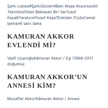
Şarkı Listesi#ŞarkıSözleri4Beni Ateşe AtıyorsunAli
Tekintüre5Seni Bekleyen Biri VarYusuf
Kaya6YaratıcımYusuf Kaya7Eskiden O’yduCemal
Işıkhan6 satır daha
KAMURAN AKKOR
EVLENDI MI?
Vasfi UçaroğluKâmuran Akkor / Eşi (1968–2011
doğumlu)
KAMURAN AKKOR’UN
ANNESI KIM?
Muzaffer AkkorKâmuran Akkor / Annesi