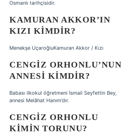
Osmanlı tarihçisidir.
KAMURAN AKKOR’IN
KIZI KIMDIR?
Menekşe UçaroğluKamuran Akkor / Kızı
CENGIZ ORHONLU’NUN
ANNESI KIMDIR?
Babası ilkokul öğretmeni İsmail Seyfettin Bey,
annesi Melâhat Hanım’dır.
CENGIZ ORHONLU
KIMIN TORUNU?