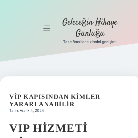
Geleceğin Hikaye
menüyü
Günlüğü
aç
Taze önerilerle zihnini genişlet!
Anasayfa
Gizlilik
Politikası
Yasal Uyarı
VIP KAPISINDAN KIMLER
Hakkımızda
YARARLANABILIR
Tarih: Aralık 4, 2024
VIP HIZMETI