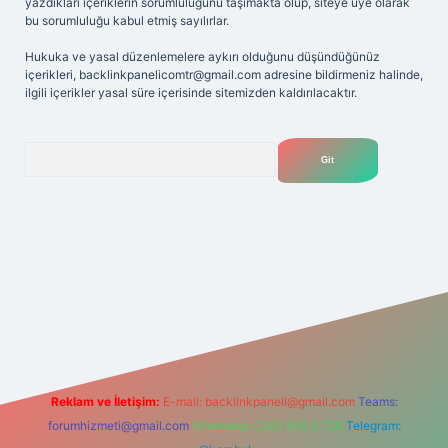
yazdıkları içeriklerin sorumluluğunu taşımakta olup, siteye üye olarak
bu sorumluluğu kabul etmiş sayılırlar.
Hukuka ve yasal düzenlemelere aykırı olduğunu düşündüğünüz
içerikleri,
backlinkpanelicomtr@gmail.com
adresine bildirmeniz halinde,
ilgili içerikler yasal süre içerisinde sitemizden kaldırılacaktır.
Arama
et
Reklam ve İletişim:
E-mail:
backlinkpaneli@gmail.com
Teams:
forumhizmeti@gmail.com
Whatsapp: 0262 606 0 726
Telegram: