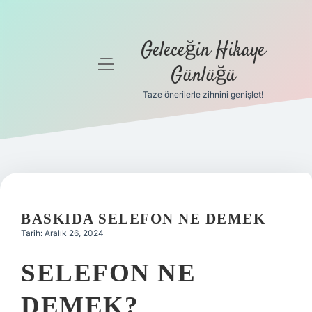
Geleceğin Hikaye
menüyü
Günlüğü
aç
Taze önerilerle zihnini genişlet!
Anasayfa
Gizlilik
Politikası
Yasal Uyarı
BASKIDA SELEFON NE DEMEK
Hakkımızda
Tarih: Aralık 26, 2024
SELEFON NE
DEMEK?