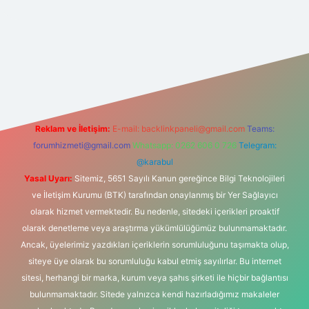
bet
Reklam ve İletişim:
E-mail:
backlinkpaneli@gmail.com
Teams:
forumhizmeti@gmail.com
Whatsapp: 0262 606 0 726
Telegram:
@karabul
Yasal Uyarı:
Sitemiz, 5651 Sayılı Kanun gereğince Bilgi Teknolojileri
ve İletişim Kurumu (BTK) tarafından onaylanmış bir Yer Sağlayıcı
olarak hizmet vermektedir. Bu nedenle, sitedeki içerikleri proaktif
olarak denetleme veya araştırma yükümlülüğümüz bulunmamaktadır.
Ancak, üyelerimiz yazdıkları içeriklerin sorumluluğunu taşımakta olup,
siteye üye olarak bu sorumluluğu kabul etmiş sayılırlar. Bu internet
sitesi, herhangi bir marka, kurum veya şahıs şirketi ile hiçbir bağlantısı
bulunmamaktadır. Sitede yalnızca kendi hazırladığımız makaleler