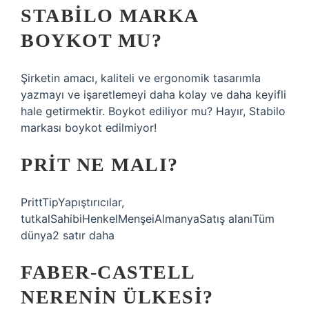
STABILO MARKA
BOYKOT MU?
Şirketin amacı, kaliteli ve ergonomik tasarımla
yazmayı ve işaretlemeyi daha kolay ve daha keyifli
hale getirmektir. Boykot ediliyor mu? Hayır, Stabilo
markası boykot edilmiyor!
PRIT NE MALI?
PrittTipYapıştırıcılar,
tutkalSahibiHenkelMenşeiAlmanyaSatış alanıTüm
dünya2 satır daha
FABER-CASTELL
NERENIN ÜLKESI?