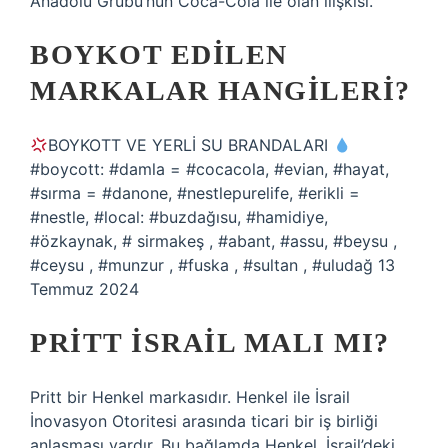
Anadolu Grubu’nun Coca-Cola ile olan ilişkisi.
BOYKOT EDILEN
MARKALAR HANGILERI?
BOYKOTT VE YERLİ SU BRANDALARI
#boycott: #damla = #cocacola, #evian, #hayat,
#sırma = #danone, #nestlepurelife, #erikli =
#nestle, #local: #buzdağısu, #hamidiye,
#özkaynak, # sirmakeş , #abant, #assu, #beysu ,
#ceysu , #munzur , #fuska , #sultan , #uludağ 13
Temmuz 2024
PRITT İSRAIL MALI MI?
Pritt bir Henkel markasıdır. Henkel ile İsrail
İnovasyon Otoritesi arasında ticari bir iş birliği
anlaşması vardır. Bu bağlamda Henkel, İsrail’deki