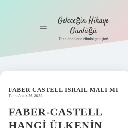
Geleceğin Hikaye
menüyü
Günlüğü
aç
Taze önerilerle zihnini genişlet!
Anasayfa
Gizlilik
Politikası
Yasal Uyarı
FABER CASTELL ISRAIL MALI MI
Hakkımızda
Tarih: Aralık 26, 2024
FABER-CASTELL
HANGI ÜLKENIN