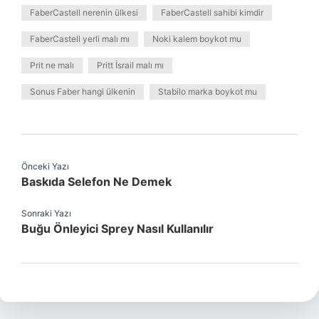
FaberCastell nerenin ülkesi
FaberCastell sahibi kimdir
FaberCastell yerli malı mı
Noki kalem boykot mu
Prit ne malı
Pritt İsrail malı mı
Sonus Faber hangi ülkenin
Stabilo marka boykot mu
Önceki Yazı
Baskıda Selefon Ne Demek
Sonraki Yazı
Buğu Önleyici Sprey Nasıl Kullanılır