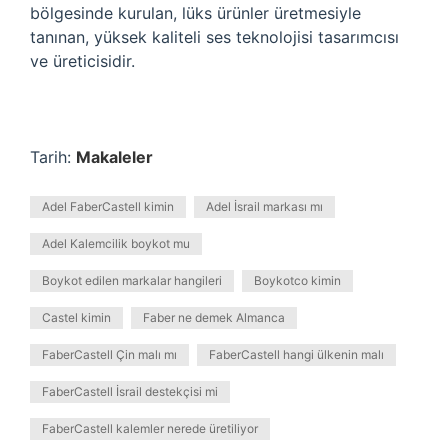
bölgesinde kurulan, lüks ürünler üretmesiyle
tanınan, yüksek kaliteli ses teknolojisi tasarımcısı
ve üreticisidir.
Tarih:
Makaleler
Adel FaberCastell kimin
Adel İsrail markası mı
Adel Kalemcilik boykot mu
Boykot edilen markalar hangileri
Boykotco kimin
Castel kimin
Faber ne demek Almanca
FaberCastell Çin malı mı
FaberCastell hangi ülkenin malı
FaberCastell İsrail destekçisi mi
FaberCastell kalemler nerede üretiliyor