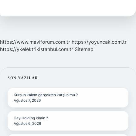
Araziye
Kaç
Tane
Kiraz
Ağacı
Dikilir
https://www.maviforum.com.tr
https://yoyuncak.com.tr
https://ykelektrikistanbul.com.tr
Sitemap
SIDEBAR
SON YAZILAR
Kurşun kalem gerçekten kurşun mu ?
Ağustos 7, 2026
Cey Holding kimin ?
Ağustos 6, 2026