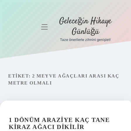
Geleceğin Hikaye
menüyü
Günlüğü
aç
Taze önerilerle zihnini genişlet!
Anasayfa
Gizlilik
Politikası
ETIKET:
2 MEYVE AĞAÇLARI ARASI KAÇ
Yasal Uyarı
METRE OLMALI
Hakkımızda
1 DÖNÜM ARAZIYE KAÇ TANE
KIRAZ AĞACI DIKILIR