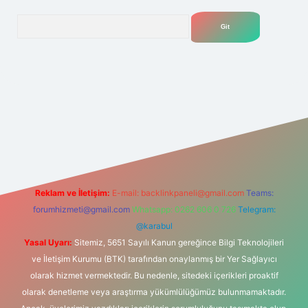
Arama
lexbet
tülipbet
Reklam ve İletişim:
E-mail:
backlinkpaneli@gmail.com
Teams:
forumhizmeti@gmail.com
Whatsapp: 0262 606 0 726
Telegram:
@karabul
Yasal Uyarı:
Sitemiz, 5651 Sayılı Kanun gereğince Bilgi Teknolojileri
ve İletişim Kurumu (BTK) tarafından onaylanmış bir Yer Sağlayıcı
olarak hizmet vermektedir. Bu nedenle, sitedeki içerikleri proaktif
olarak denetleme veya araştırma yükümlülüğümüz bulunmamaktadır.