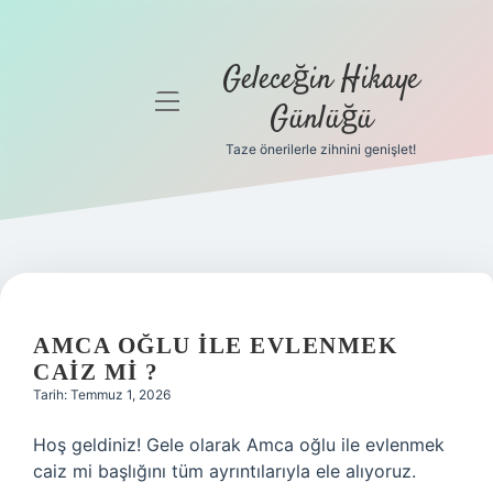
Geleceğin Hikaye
menüyü
Günlüğü
aç
Taze önerilerle zihnini genişlet!
Anasayfa
Gizlilik
Politikası
Yasal Uyarı
AMCA OĞLU ILE EVLENMEK
Hakkımızda
CAIZ MI ?
Tarih: Temmuz 1, 2026
Hoş geldiniz! Gele olarak Amca oğlu ile evlenmek
caiz mi başlığını tüm ayrıntılarıyla ele alıyoruz.