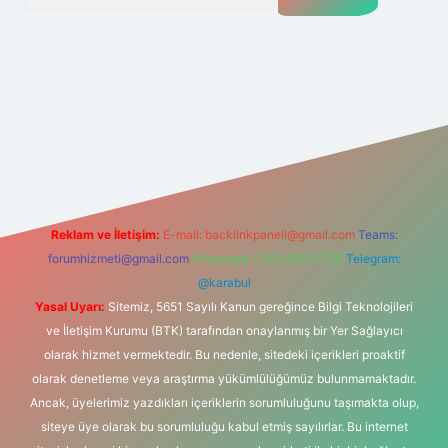
et
tülipbet
Reklam ve İletişim:
E-mail:
backlinkpaneli@gmail.com
Teams:
forumhizmeti@gmail.com
Whatsapp: 0262 606 0 726
Telegram:
@karabul
Yasal Uyarı:
Sitemiz, 5651 Sayılı Kanun gereğince Bilgi Teknolojileri
ve İletişim Kurumu (BTK) tarafından onaylanmış bir Yer Sağlayıcı
olarak hizmet vermektedir. Bu nedenle, sitedeki içerikleri proaktif
olarak denetleme veya araştırma yükümlülüğümüz bulunmamaktadır.
Ancak, üyelerimiz yazdıkları içeriklerin sorumluluğunu taşımakta olup,
siteye üye olarak bu sorumluluğu kabul etmiş sayılırlar. Bu internet