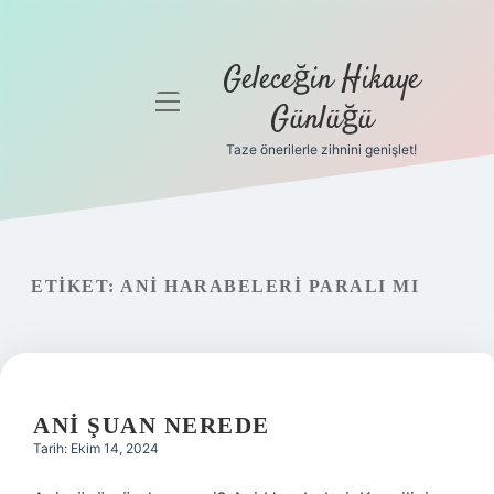
Geleceğin Hikaye
menüyü
Günlüğü
aç
Taze önerilerle zihnini genişlet!
Anasayfa
Gizlilik
Politikası
ETIKET:
ANI HARABELERI PARALI MI
Yasal Uyarı
Hakkımızda
ANI ŞUAN NEREDE
Tarih: Ekim 14, 2024