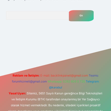
Arama
et
Reklam ve İletişim:
E-mail:
backlinkpaneli@gmail.com
Teams:
forumhizmeti@gmail.com
Whatsapp: 0262 606 0 726
Telegram:
@karabul
Yasal Uyarı:
Sitemiz, 5651 Sayılı Kanun gereğince Bilgi Teknolojileri
ve İletişim Kurumu (BTK) tarafından onaylanmış bir Yer Sağlayıcı
olarak hizmet vermektedir. Bu nedenle, sitedeki içerikleri proaktif