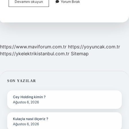
Ani
Devamını okuyun
Yorum Bırak
Şuan
Nerede
https://www.maviforum.com.tr
https://yoyuncak.com.tr
https://ykelektrikistanbul.com.tr
Sitemap
SIDEBAR
SON YAZILAR
Cey Holding kimin ?
Ağustos 6, 2026
Kulaçla nasıl ölçeriz ?
Ağustos 6, 2026