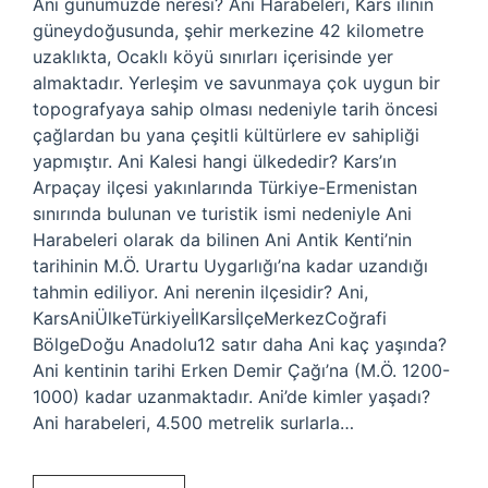
Ani günümüzde neresi? Ani Harabeleri, Kars ilinin
güneydoğusunda, şehir merkezine 42 kilometre
uzaklıkta, Ocaklı köyü sınırları içerisinde yer
almaktadır. Yerleşim ve savunmaya çok uygun bir
topografyaya sahip olması nedeniyle tarih öncesi
çağlardan bu yana çeşitli kültürlere ev sahipliği
yapmıştır. Ani Kalesi hangi ülkededir? Kars’ın
Arpaçay ilçesi yakınlarında Türkiye-Ermenistan
sınırında bulunan ve turistik ismi nedeniyle Ani
Harabeleri olarak da bilinen Ani Antik Kenti’nin
tarihinin M.Ö. Urartu Uygarlığı’na kadar uzandığı
tahmin ediliyor. Ani nerenin ilçesidir? Ani,
KarsAniÜlkeTürkiyeİlKarsİlçeMerkezCoğrafi
BölgeDoğu Anadolu12 satır daha Ani kaç yaşında?
Ani kentinin tarihi Erken Demir Çağı’na (M.Ö. 1200-
1000) kadar uzanmaktadır. Ani’de kimler yaşadı?
Ani harabeleri, 4.500 metrelik surlarla…