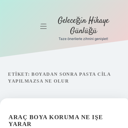
Geleceğin Hikaye
menüyü
Günlüğü
aç
Taze önerilerle zihnini genişlet!
Anasayfa
Gizlilik
Politikası
ETIKET:
BOYADAN SONRA PASTA CILA
Yasal Uyarı
YAPILMAZSA NE OLUR
Hakkımızda
ARAÇ BOYA KORUMA NE IŞE
YARAR