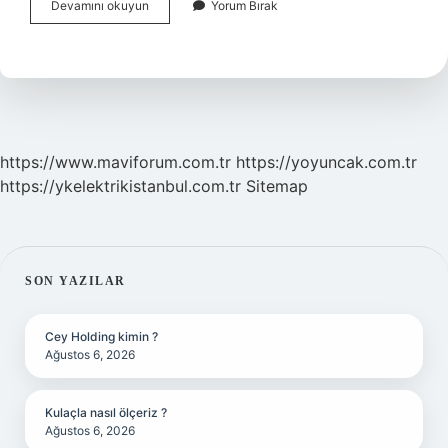
Araç
Devamını okuyun
Yorum Bırak
Boya
Koruma
Ne
Işe
Yarar
https://www.maviforum.com.tr
https://yoyuncak.com.tr
https://ykelektrikistanbul.com.tr
Sitemap
SIDEBAR
SON YAZILAR
Cey Holding kimin ?
Ağustos 6, 2026
Kulaçla nasıl ölçeriz ?
Ağustos 6, 2026