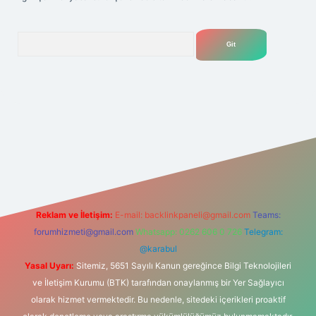
Arama
et
Reklam ve İletişim:
E-mail:
backlinkpaneli@gmail.com
Teams:
forumhizmeti@gmail.com
Whatsapp: 0262 606 0 726
Telegram:
@karabul
Yasal Uyarı:
Sitemiz, 5651 Sayılı Kanun gereğince Bilgi Teknolojileri
ve İletişim Kurumu (BTK) tarafından onaylanmış bir Yer Sağlayıcı
olarak hizmet vermektedir. Bu nedenle, sitedeki içerikleri proaktif