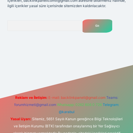
içerikleri,
backlinkpanelicomtr@gmail.com
adresine bildirmeniz halinde,
ilgili içerikler yasal süre içerisinde sitemizden kaldırılacaktır.
Arama
elexbet
tülipbet
Reklam ve İletişim:
E-mail:
backlinkpaneli@gmail.com
Teams:
forumhizmeti@gmail.com
Whatsapp: 0262 606 0 726
Telegram:
@karabul
Yasal Uyarı:
Sitemiz, 5651 Sayılı Kanun gereğince Bilgi Teknolojileri
ve İletişim Kurumu (BTK) tarafından onaylanmış bir Yer Sağlayıcı