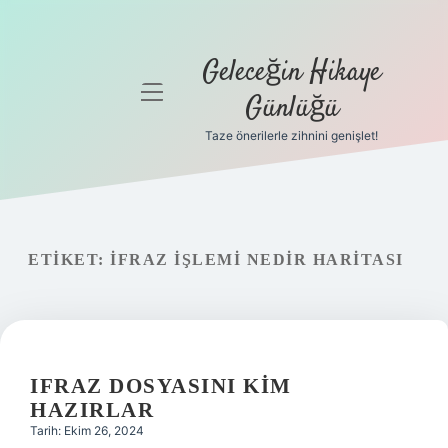
Geleceğin Hikaye
menüyü
Günlüğü
aç
Taze önerilerle zihnini genişlet!
Anasayfa
Gizlilik
Politikası
ETIKET:
İFRAZ IŞLEMI NEDIR HARITASI
Yasal Uyarı
Hakkımızda
IFRAZ DOSYASINI KIM
HAZIRLAR
Tarih: Ekim 26, 2024