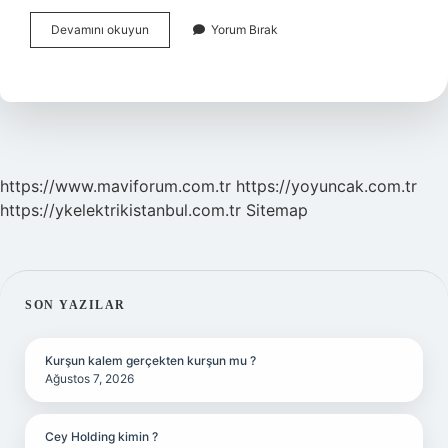
Ifraz
Devamını okuyun
Yorum Bırak
Dosyasını
Kim
Hazırlar
https://www.maviforum.com.tr
https://yoyuncak.com.tr
https://ykelektrikistanbul.com.tr
Sitemap
SIDEBAR
SON YAZILAR
Kurşun kalem gerçekten kurşun mu ?
Ağustos 7, 2026
Cey Holding kimin ?