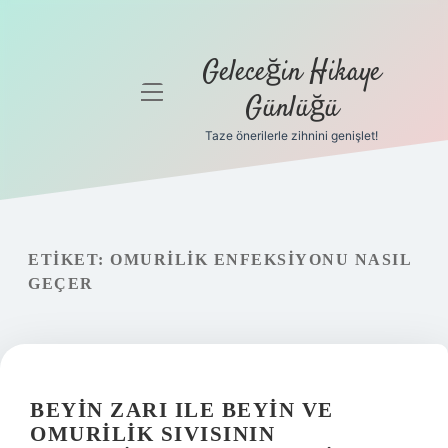
Geleceğin Hikaye
menüyü
Günlüğü
aç
Taze önerilerle zihnini genişlet!
Anasayfa
Gizlilik
Politikası
ETIKET:
OMURILIK ENFEKSIYONU NASIL
Yasal Uyarı
GEÇER
Hakkımızda
BEYIN ZARI ILE BEYIN VE
OMURILIK SIVISININ