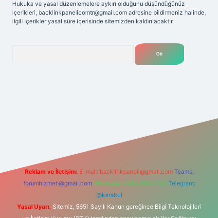
Hukuka ve yasal düzenlemelere aykırı olduğunu düşündüğünüz
içerikleri,
backlinkpanelicomtr@gmail.com
adresine bildirmeniz halinde,
ilgili içerikler yasal süre içerisinde sitemizden kaldırılacaktır.
Arama
t
Reklam ve İletişim:
E-mail:
backlinkpaneli@gmail.com
Teams:
forumhizmeti@gmail.com
Whatsapp: 0262 606 0 726
Telegram:
@karabul
Yasal Uyarı:
Sitemiz, 5651 Sayılı Kanun gereğince Bilgi Teknolojileri