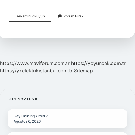
Beyin
Devamını okuyun
Yorum Bırak
Zarı
Ile
Beyin
Ve
Omurilik
Sıvısının
Enfeksiyonuna
Ne
https://www.maviforum.com.tr
https://yoyuncak.com.tr
Denir
https://ykelektrikistanbul.com.tr
Sitemap
SIDEBAR
SON YAZILAR
Cey Holding kimin ?
Ağustos 6, 2026