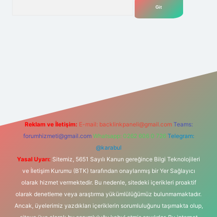
Arama
t
tülipbet
Reklam ve İletişim:
E-mail:
backlinkpaneli@gmail.com
Teams:
forumhizmeti@gmail.com
Whatsapp: 0262 606 0 726
Telegram:
@karabul
Yasal Uyarı:
Sitemiz, 5651 Sayılı Kanun gereğince Bilgi Teknolojileri
ve İletişim Kurumu (BTK) tarafından onaylanmış bir Yer Sağlayıcı
olarak hizmet vermektedir. Bu nedenle, sitedeki içerikleri proaktif
olarak denetleme veya araştırma yükümlülüğümüz bulunmamaktadır.
Ancak, üyelerimiz yazdıkları içeriklerin sorumluluğunu taşımakta olup,