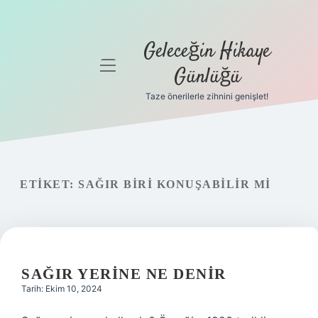
Geleceğin Hikaye
menüyü
Günlüğü
aç
Taze önerilerle zihnini genişlet!
Anasayfa
Gizlilik
Politikası
ETIKET:
SAĞIR BIRI KONUŞABILIR MI
Yasal Uyarı
Hakkımızda
SAĞIR YERINE NE DENIR
Tarih: Ekim 10, 2024