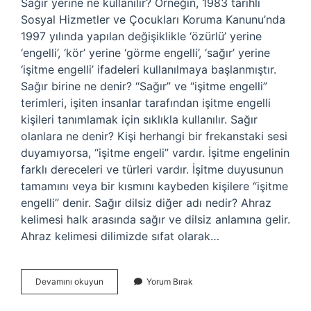
Sağır yerine ne kullanılır? Örneğin, 1983 tarihli
Sosyal Hizmetler ve Çocukları Koruma Kanunu’nda
1997 yılında yapılan değişiklikle ‘özürlü’ yerine
‘engelli’, ‘kör’ yerine ‘görme engelli’, ‘sağır’ yerine
‘işitme engelli’ ifadeleri kullanılmaya başlanmıştır.
Sağır birine ne denir? “Sağır” ve “işitme engelli”
terimleri, işiten insanlar tarafından işitme engelli
kişileri tanımlamak için sıklıkla kullanılır. Sağır
olanlara ne denir? Kişi herhangi bir frekanstaki sesi
duyamıyorsa, “işitme engeli” vardır. İşitme engelinin
farklı dereceleri ve türleri vardır. İşitme duyusunun
tamamını veya bir kısmını kaybeden kişilere “işitme
engelli” denir. Sağır dilsiz diğer adı nedir? Ahraz
kelimesi halk arasında sağır ve dilsiz anlamına gelir.
Ahraz kelimesi dilimizde sıfat olarak…
Sağır
Devamını okuyun
Yorum Bırak
Yerine
Ne