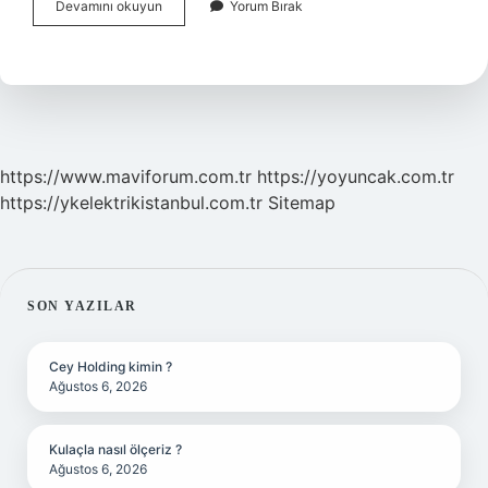
Şianın
Devamını okuyun
Yorum Bırak
Temel
Görüşleri
Nedir
https://www.maviforum.com.tr
https://yoyuncak.com.tr
https://ykelektrikistanbul.com.tr
Sitemap
SIDEBAR
SON YAZILAR
Cey Holding kimin ?
Ağustos 6, 2026
Kulaçla nasıl ölçeriz ?
Ağustos 6, 2026