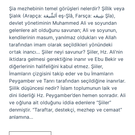
Şia mezhebinin temel görüşleri nelerdir? Şiîlik veya
Şialık (Arapça: اَلشِّيعَة eş-Şîâ, Farsça: شِیعَه Şîa),
devlet yönetiminin Muhammed Ali ve soyundan
gelenlere ait olduğunu savunan; Ali ve soyunun,
kendilerinin masum, yanılmaz oldukları ve Allah
tarafından imam olarak seçildikleri yönündeki
ortak inancı… Şiiler neyi savunur? Şiiler, Hz. Ali’nin
iktidara gelmesi gerektiğine inanır ve Ebu Bekir ve
diğerlerinin halifeliğini kabul etmez. Şiiler,
İmamların çizgisini takip eder ve bu İmamların
Peygamber ve Tanrı tarafından seçildiğine inanırlar.
Şiilik düşüncesi nedir? İslam toplumunun laik ve
dini liderliği Hz. Peygamber’den hemen sonradır. Ali
ve oğluna ait olduğunu iddia edenlere “Şiiler”
denmiştir. “Taraftar, destekçi, mezhep ve cemaat”
anlamına…