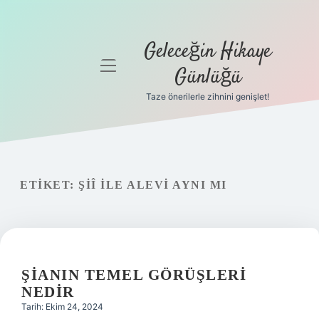
Geleceğin Hikaye
menüyü
Günlüğü
aç
Taze önerilerle zihnini genişlet!
Anasayfa
Gizlilik
Politikası
ETIKET:
ŞIÎ ILE ALEVI AYNI MI
Yasal Uyarı
Hakkımızda
ŞIANIN TEMEL GÖRÜŞLERI
NEDIR
Tarih: Ekim 24, 2024