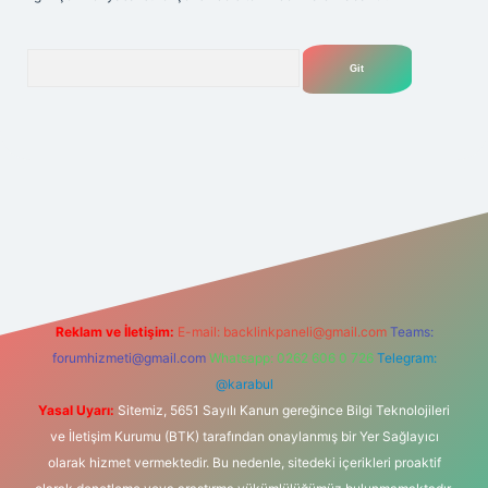
Arama
elexbet
tülipbet
Reklam ve İletişim:
E-mail:
backlinkpaneli@gmail.com
Teams:
forumhizmeti@gmail.com
Whatsapp: 0262 606 0 726
Telegram:
@karabul
Yasal Uyarı:
Sitemiz, 5651 Sayılı Kanun gereğince Bilgi Teknolojileri
ve İletişim Kurumu (BTK) tarafından onaylanmış bir Yer Sağlayıcı
olarak hizmet vermektedir. Bu nedenle, sitedeki içerikleri proaktif