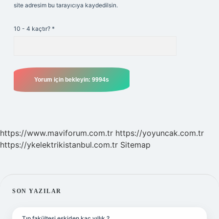
site adresim bu tarayıcıya kaydedilsin.
10 - 4 kaçtır?
*
https://www.maviforum.com.tr
https://yoyuncak.com.tr
https://ykelektrikistanbul.com.tr
Sitemap
SIDEBAR
SON YAZILAR
Tıp fakültesi eskiden kaç yıllık ?