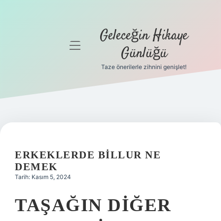
Geleceğin Hikaye
menüyü
Günlüğü
aç
Taze önerilerle zihnini genişlet!
Anasayfa
Gizlilik
Politikası
Yasal Uyarı
ERKEKLERDE BILLUR NE
Hakkımızda
DEMEK
Tarih: Kasım 5, 2024
TAŞAĞIN DIĞER