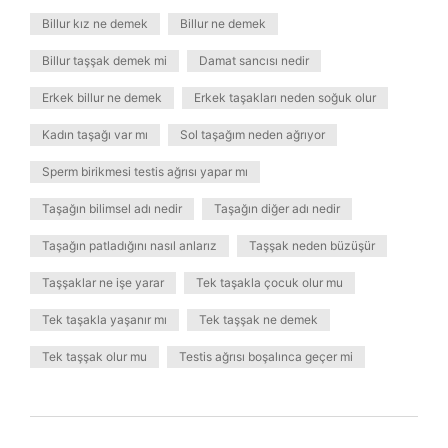
Billur kız ne demek
Billur ne demek
Billur taşşak demek mi
Damat sancısı nedir
Erkek billur ne demek
Erkek taşakları neden soğuk olur
Kadın taşağı var mı
Sol taşağım neden ağrıyor
Sperm birikmesi testis ağrısı yapar mı
Taşağın bilimsel adı nedir
Taşağın diğer adı nedir
Taşağın patladığını nasıl anlarız
Taşşak neden büzüşür
Taşşaklar ne işe yarar
Tek taşakla çocuk olur mu
Tek taşakla yaşanır mı
Tek taşşak ne demek
Tek taşşak olur mu
Testis ağrısı boşalınca geçer mi