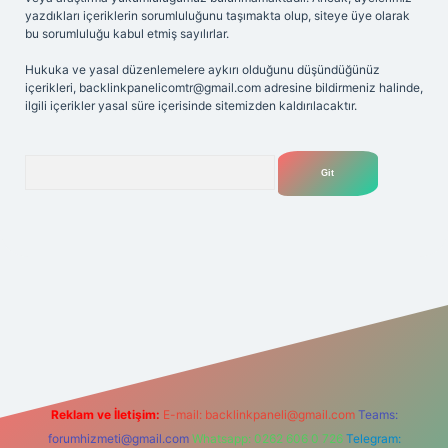
yazdıkları içeriklerin sorumluluğunu taşımakta olup, siteye üye olarak
bu sorumluluğu kabul etmiş sayılırlar.
Hukuka ve yasal düzenlemelere aykırı olduğunu düşündüğünüz
içerikleri,
backlinkpanelicomtr@gmail.com
adresine bildirmeniz halinde,
ilgili içerikler yasal süre içerisinde sitemizden kaldırılacaktır.
Arama
et
Reklam ve İletişim:
E-mail:
backlinkpaneli@gmail.com
Teams:
forumhizmeti@gmail.com
Whatsapp: 0262 606 0 726
Telegram: