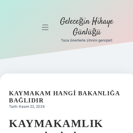
Geleceğin Hikaye
menüyü
Günlüğü
aç
Taze önerilerle zihnini genişlet!
Anasayfa
Gizlilik
Politikası
Yasal Uyarı
KAYMAKAM HANGI BAKANLIĞA
Hakkımızda
BAĞLIDIR
Tarih: Kasım 22, 2024
KAYMAKAMLIK