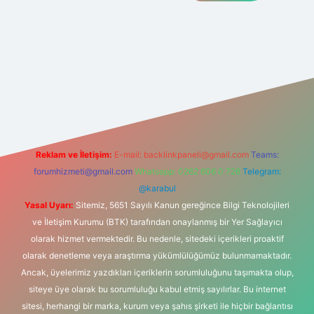
elexbet
tülipbet
Reklam ve İletişim:
E-mail:
backlinkpaneli@gmail.com
Teams:
forumhizmeti@gmail.com
Whatsapp: 0262 606 0 726
Telegram:
@karabul
Yasal Uyarı:
Sitemiz, 5651 Sayılı Kanun gereğince Bilgi Teknolojileri
ve İletişim Kurumu (BTK) tarafından onaylanmış bir Yer Sağlayıcı
olarak hizmet vermektedir. Bu nedenle, sitedeki içerikleri proaktif
olarak denetleme veya araştırma yükümlülüğümüz bulunmamaktadır.
Ancak, üyelerimiz yazdıkları içeriklerin sorumluluğunu taşımakta olup,
siteye üye olarak bu sorumluluğu kabul etmiş sayılırlar. Bu internet
sitesi, herhangi bir marka, kurum veya şahıs şirketi ile hiçbir bağlantısı